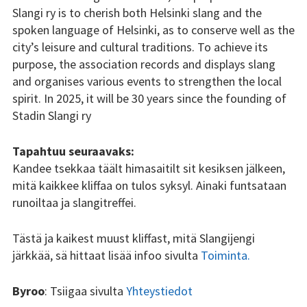
Slangi ry is to cherish both Helsinki slang and the
Tsilari 2018
spoken language of Helsinki, as to conserve well as the
city’s leisure and cultural traditions. To achieve its
Tsilari 2017
purpose, the association records and displays slang
and organises various events to strengthen the local
Tsilari 2016
spirit. In 2025, it will be 30 years since the founding of
Tsilari 2015
Stadin Slangi ry
Tsilari 2014
Tapahtuu seuraavaks:
Kandee tsekkaa täält himasaitilt sit kesiksen jälkeen,
Tsilari 2013
mitä kaikkee kliffaa on tulos syksyl. Ainaki funtsataan
runoiltaa ja slangitreffei.
Tsilari 2012
Tästä ja kaikest muust kliffast, mitä Slangijengi
Stadin Friidut ja Stadin
järkkää, sä hittaat lisää infoo sivulta
Toiminta.
Kundit
Stadin Friidut ja Stadin
Byroo
: Tsiigaa sivulta
Yhteystiedot
Kundit