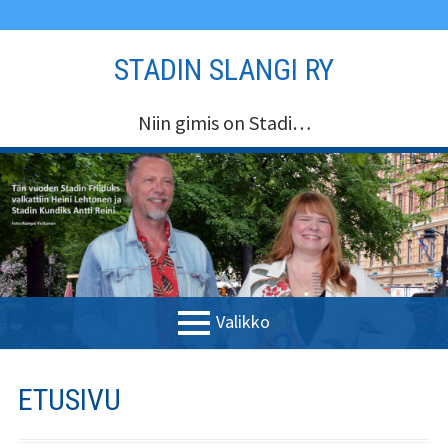
Siirry
STADIN SLANGI RY
sisältöön
Niin gimis on Stadi…
Valikko
ENSISIJAINEN
Etusivu
ETUSIVU
VALIKKO
Stadin Slangi ry