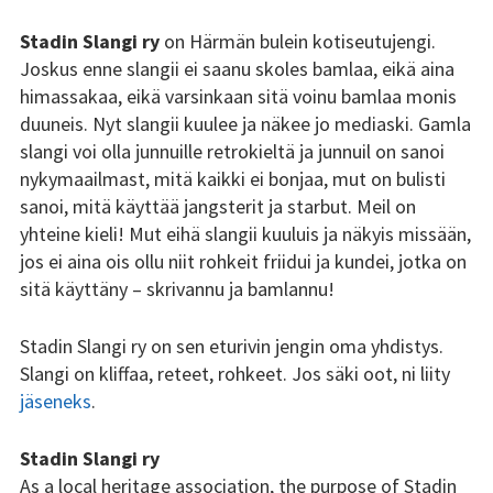
Stadin Slangi ry:n säännöt
Stadin Slangi ry
on Härmän bulein kotiseutujengi.
Joskus enne slangii ei saanu skoles bamlaa, eikä aina
Hallitus
himassakaa, eikä varsinkaan sitä voinu bamlaa monis
Jäsenyys
duuneis. Nyt slangii kuulee ja näkee jo mediaski. Gamla
slangi voi olla junnuille retrokieltä ja junnuil on sanoi
Historia
nykymaailmast, mitä kaikki ei bonjaa, mut on bulisti
sanoi, mitä käyttää jangsterit ja starbut. Meil on
Toiminta
yhteine kieli! Mut eihä slangii kuuluis ja näkyis missään,
jos ei aina ois ollu niit rohkeit friidui ja kundei, jotka on
Tsilari
sitä käyttäny – skrivannu ja bamlannu!
Mediakortti
Stadin Slangi ry on sen eturivin jengin oma yhdistys.
Tsilari 2021
Slangi on kliffaa, reteet, rohkeet. Jos säki oot, ni liity
jäseneks
.
Tsilari 2020
Stadin Slangi ry
Tsilari 2019
As a local heritage association, the purpose of Stadin