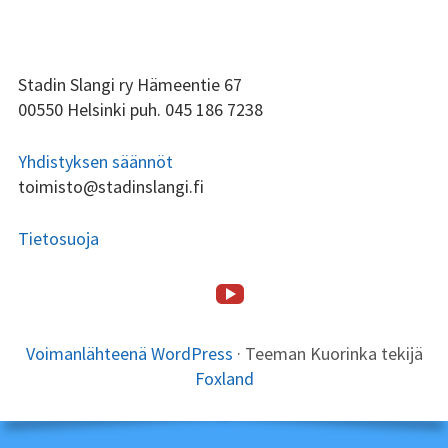
ALAPALKIN
Stadin Slangi ry Hämeentie 67
00550 Helsinki puh. 045 186 7238
SIVUPALKKI
Yhdistyksen säännöt
toimisto@stadinslangi.fi
Tietosuoja
Stadin
ALAPALKIN
SOMEVALIKKO
Etusivu
Stadin
Toiminta
Tsilari
Stadin
Lafka
Yhteystiedot
Slangi
SISÄLTÖ
Slangi
Friidut
tv
Voimanlähteenä WordPress
·
Teeman Kuorinka tekijä
ry
ja
Foxland
Stadin
Kundit