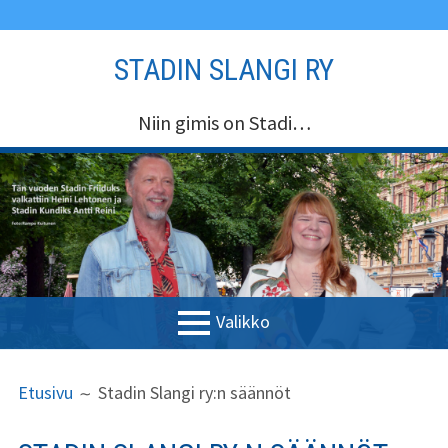
Siirry
STADIN SLANGI RY
sisältöön
Niin gimis on Stadi…
Valikko
ENSISIJAINEN
MURUPOLKU
Etusivu
Etusivu
Stadin Slangi ry:n säännöt
VALIKKO
Stadin Slangi ry