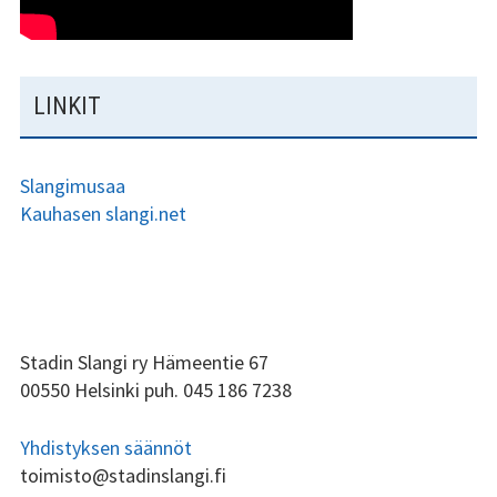
Kundi ja Friidu 2015
Kundi ja Friidu 2016
LINKIT
Kundi ja Friidu 2017
Slangimusaa
Kundi ja Friidu 2018
Kauhasen slangi.net
Stadin Slangi tv
Lafka
Yhteystiedot
ALAPALKIN
Stadin Slangi ry Hämeentie 67
00550 Helsinki puh. 045 186 7238
SIVUPALKKI
Yhdistyksen säännöt
toimisto@stadinslangi.fi