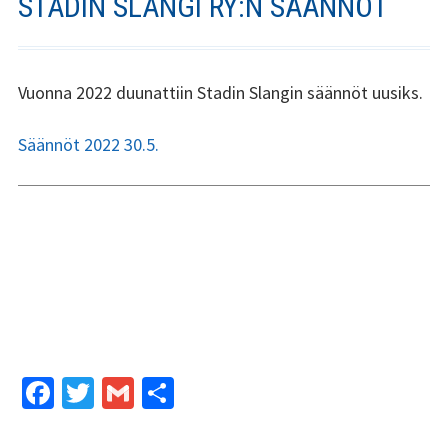
STADIN SLANGI RY:N SÄÄNNÖT
Stadin Slangi ry:n säännöt
Hallitus
Vuonna 2022 duunattiin Stadin Slangin säännöt uusiks.
Jäsenyys
Säännöt 2022 30.5.
Historia
Toiminta
Tsilari
Mediakortti
Tsilari 2021
Fa
T
G
S
Tsilari 2020
ce
wi
m
h
Tsilari 2019