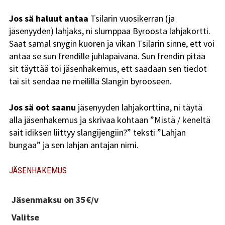
Jos sä haluut antaa
Tsilarin vuosikerran (ja
Kundi ja Friidu 2015
jäsenyyden) lahjaks, ni slumppaa Byroosta lahjakortti.
Saat samal snygin kuoren ja vikan Tsilarin sinne, ett voi
Kundi ja Friidu 2016
antaa se sun frendille juhlapäivänä. Sun frendin pitää
sit täyttää toi jäsenhakemus, ett saadaan sen tiedot
Kundi ja Friidu 2017
tai sit sendaa ne meilillä Slangin byrooseen.
Kundi ja Friidu 2018
Jos sä oot saanu
jäsenyyden lahjakorttina, ni täytä
Stadin Slangi tv
alla jäsenhakemus ja skrivaa kohtaan ”Mistä / keneltä
sait idiksen liittyy slangijengiin?” teksti ”Lahjan
Lafka
bungaa” ja sen lahjan antajan nimi.
Yhteystiedot
JÄSENHAKEMUS
Jäsenmaksu on 35€/v
Valitse