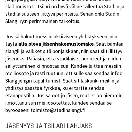
skidimuistot. Tsilari on hyvä väline tallentaa Stadiin ja
Tsilari 2018
stadilaisuuteen liittyvii perinteitä. Sehän onki Stadin
Slangi ry:n perimmäinen tarkoitus.
Tsilari 2017
Tsilari 2016
Jos sä haluut messiin aktiiviseen yhdistykseen, niin
täytä
alla oleva jäsenhakemuslomake
. Saat bamlaa
Tsilari 2015
slangii ja vaikket sitä bonjaiskaan, niin saat silti liittyy
jäseneks. Pääasia, että stadilaiset perinteet ja niiden
Tsilari 2014
säilyttäminen kiinnostaa sua. Kandee laittaa messiin
meiliosote ja rasti ruutuun, ett sulle saa sendaa infoo
Tsilari 2013
Slangijengin tapahtumist. Saat sit laskunki meiliin ja
yhdistys säästää fyrkkaa, ku ei tartte sendaa
Tsilari 2012
etanapostilla. Jos sä oot jo jäsen, mut et oo aiemmin
ilmottanu sun meiliosotettas, kandee sendaa se
Stadin Friidut ja Stadin
byrooseen: toimisto@stadinslangi.fi.
Kundit
Stadin Friidut ja Stadin
JÄSENYYS JA TSILARI LAHJAKS
Kundit