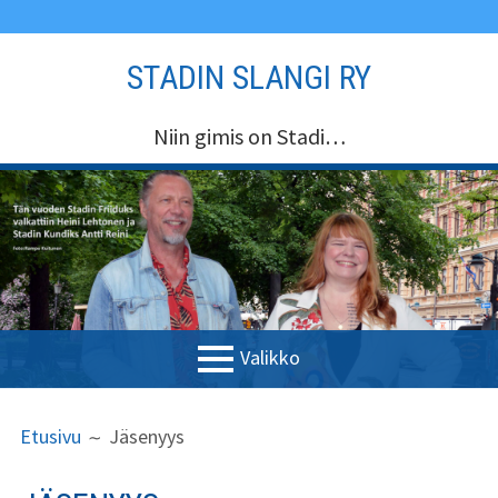
Siirry
STADIN SLANGI RY
sisältöön
Niin gimis on Stadi…
Valikko
ENSISIJAINEN
MURUPOLKU
Etusivu
Etusivu
Jäsenyys
VALIKKO
Stadin Slangi ry