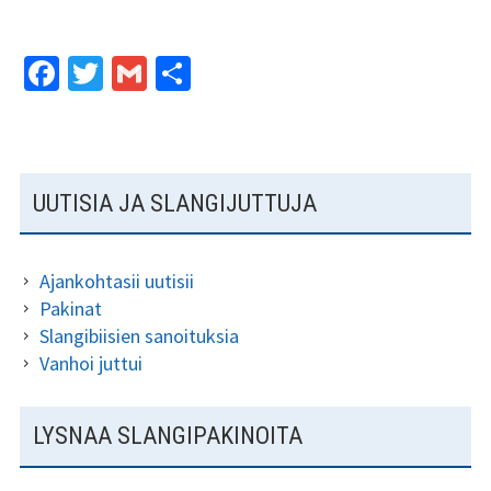
Fa
T
G
S
ce
wi
m
h
b
tt
ai
ar
o
er
l
e
SIVUPALKKI
UUTISIA JA SLANGIJUTTUJA
o
k
Ajankohtasii uutisii
Pakinat
Slangibiisien sanoituksia
Vanhoi juttui
LYSNAA SLANGIPAKINOITA