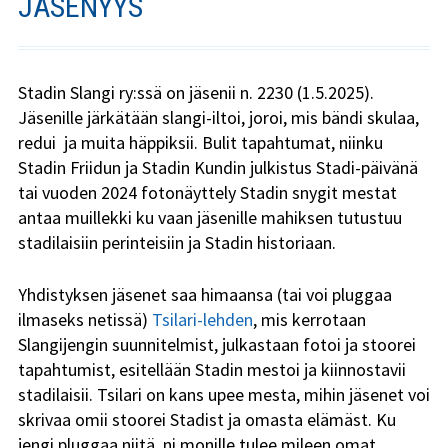
JÄSENYYS
Stadin Slangi ry:n säännöt
Hallitus
Stadin Slangi ry:ssä on jäsenii n. 2230 (1.5.2025).
Jäsenyys
Jäsenille järkätään slangi-iltoi, joroi, mis bändi skulaa,
redui ja muita häppiksii. Bulit tapahtumat, niinku
Historia
Stadin Friidun ja Stadin Kundin julkistus Stadi-päivänä
tai vuoden 2024 fotonäyttely Stadin snygit mestat
Toiminta
antaa muillekki ku vaan jäsenille mahiksen tutustuu
stadilaisiin perinteisiin ja Stadin historiaan.
Tsilari
Mediakortti
Yhdistyksen jäsenet saa himaansa (tai voi pluggaa
ilmaseks netissä)
Tsilari-lehden
, mis kerrotaan
Tsilari 2021
Slangijengin suunnitelmist, julkastaan fotoi ja stoorei
tapahtumist, esitellään Stadin mestoi ja kiinnostavii
Tsilari 2020
stadilaisii. Tsilari on kans upee mesta, mihin jäsenet voi
skrivaa omii stoorei Stadist ja omasta elämäst. Ku
Tsilari 2019
jengi pluggaa niitä, ni monille tulee mileen omat