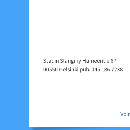
ALAPALKIN
Stadin Slangi ry Hämeentie 67
00550 Helsinki puh. 045 186 7238
SIVUPALKKI
ALAPALKIN
SOMEVALIKKO
SISÄLTÖ
Voi