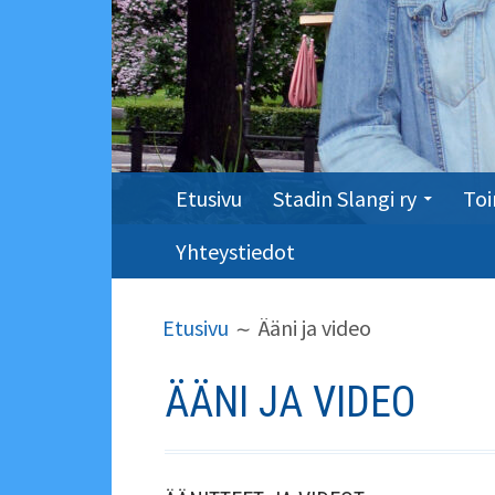
ENSISIJAINEN
Etusivu
Stadin Slangi ry
Toi
VALIKKO
Yhteystiedot
MURUPOLKU
Etusivu
Ääni ja video
ÄÄNI JA VIDEO