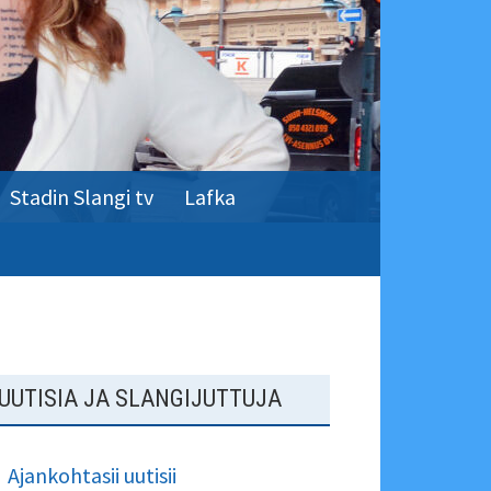
Stadin Slangi tv
Lafka
SIVUPALKKI
UUTISIA JA SLANGIJUTTUJA
Ajankohtasii uutisii