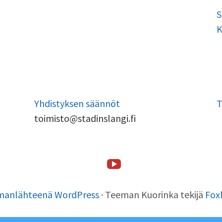
S
K
Yhdistyksen säännöt
T
toimisto@stadinslangi.fi
Stadin
Etusivu
Stadin
Toiminta
Tsilari
Stadin
Lafka
Yhteystiedot
Slangi
Slangi
Friidut
tv
manlähteenä WordPress
·
Teeman Kuorinka tekijä
Fox
ry
ja
Stadin