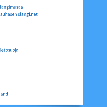
langimusaa
auhasen slangi.net
ietosuoja
land