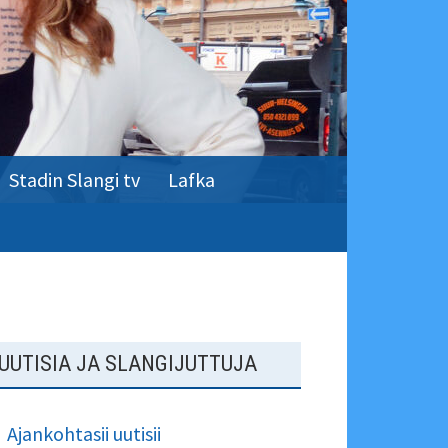
Stadin Slangi tv
Lafka
SIVUPALKKI
UUTISIA JA SLANGIJUTTUJA
Ajankohtasii uutisii