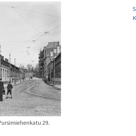
S
K
Pursimiehenkatu 29.