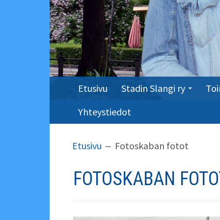
ENSISIJAINEN
Etusivu
Stadin Slangi ry
Toi
VALIKKO
Yhteystiedot
MURUPOLKU
Etusivu
Fotoskaban fotot
FOTOSKABAN FOTO