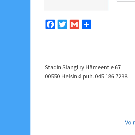
Fa
T
G
S
ce
wi
m
h
b
tt
ai
ar
o
er
l
e
o
ALAPALKIN
Stadin Slangi ry Hämeentie 67
k
00550 Helsinki puh. 045 186 7238
SIVUPALKKI
ALAPALKIN
SOMEVALIKKO
SISÄLTÖ
Voi