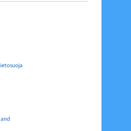
ietosuoja
land