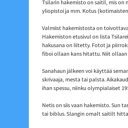
Tsilarin hakemisto on saitil, mis on 
yliopistoi ja mm. Kotus (kotimaisten 
Valmiist hakemistosta on toivottavasti 
Hakemiston etusivul on lista Tsilareis
hakusana on liitetty. Fotot ja piirro
fiboi ollaan kans hitattu. Niit ollaa
Sanahaun jälkeen voi käyttää semantt
skrivaaja, mesta tai palsta. Aikaka
ihan spessu, niinku olympialaiset 19
Netis on siis vaan hakemisto. Sun tar
tai biblus. Slangin omalt saitilt hit