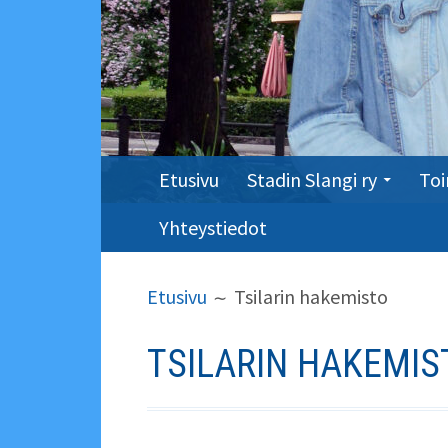
ENSISIJAINEN
Etusivu
Stadin Slangi ry
Toi
VALIKKO
Yhteystiedot
MURUPOLKU
Etusivu
Tsilarin hakemisto
TSILARIN HAKEMIS