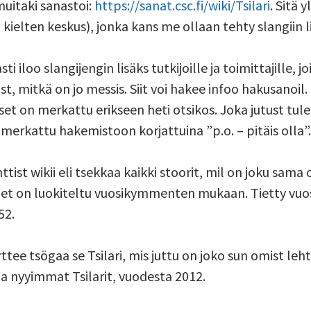
muitaki sanastoi:
https://sanat.csc.fi/wiki/Tsilari
. Sitä 
kielten keskus), jonka kans me ollaan tehty slangiin lii
iloo slangijengin lisäks tutkijoille ja toimittajille, joi
t, mitkä on jo messis. Siit voi hakee infoo hakusanoil. N
kset on merkattu erikseen heti otsikos. Joka jutust tulee
n merkattu hakemistoon korjattuina ”p.o. – pitäis olla”.
ist wikii eli tsekkaa kaikki stoorit, mil on joku sama 
udet on luokiteltu vuosikymmenten mukaan. Tietty vuos
52.
ttee tsögaa se Tsilari, mis juttu on joko sun omist leh
taa nyyimmat Tsilarit, vuodesta 2012.