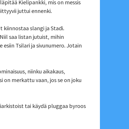
ylläpitää Kielipankki, mis on messis
ttyyvii juttui ennenki.
t kiinnostaa slangi ja Stadi.
iil saa listan jutuist, mihin
 esiin Tsilari ja sivunumero. Jotain
ominaisuus, niinku aikakaus,
i on merkattu vaan, jos se on joku
tiarkistoist tai käydä pluggaa byroos