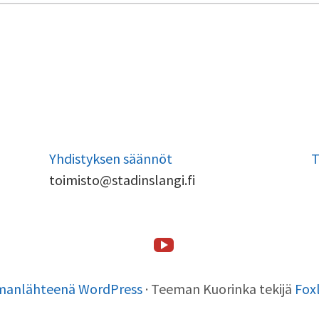
Yhdistyksen säännöt
T
toimisto@stadinslangi.fi
Stadin
Etusivu
Stadin
Toiminta
Tsilari
Stadin
Lafka
Yhteystiedot
Slangi
Slangi
Friidut
tv
manlähteenä WordPress
·
Teeman Kuorinka tekijä
Fox
ry
ja