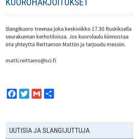
KUOROHARJOITUKSET
Stadin Slangi ry:n säännöt
Hallitus
Slangikuoro treenaa joka keskiviikko 17.30 Ruskiksella
Jäsenyys
seurakunnan kerhotiloissa. Jos kuorolaulu kiinnostaa
ota yhteyttä Reittamon Mattiin ja tarjoudu messiin.
Historia
matti.reittamo@sci.fi
Toiminta
Tsilari
Mediakortti
Fa
T
G
S
ce
wi
m
h
Tsilari 2021
b
tt
ai
ar
Tsilari 2020
o
er
l
e
SIVUPALKKI
UUTISIA JA SLANGIJUTTUJA
o
Tsilari 2019