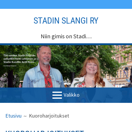
Siirry
STADIN SLANGI RY
sisältöön
Niin gimis on Stadi…
Valikko
ENSISIJAINEN
MURUPOLKU
Etusivu
Etusivu
Kuoroharjoitukset
VALIKKO
Stadin Slangi ry