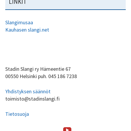
LINKIT
Kundi ja Friidu 2015
Slangimusaa
Kundi ja Friidu 2016
Kauhasen slangi.net
Kundi ja Friidu 2017
Kundi ja Friidu 2018
Stadin Slangi tv
ALAPALKIN
Stadin Slangi ry Hämeentie 67
00550 Helsinki puh. 045 186 7238
SIVUPALKKI
Lafka
Yhdistyksen säännöt
Yhteystiedot
toimisto@stadinslangi.fi
Tietosuoja
Stadin
ALAPALKIN
SOMEVALIKKO