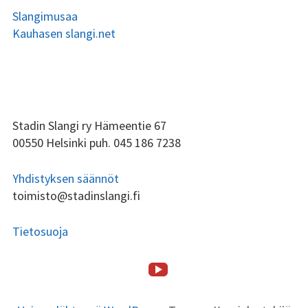
Slangimusaa
Kauhasen slangi.net
ALAPALKIN
Stadin Slangi ry Hämeentie 67
00550 Helsinki puh. 045 186 7238
SIVUPALKKI
Yhdistyksen säännöt
toimisto@stadinslangi.fi
Tietosuoja
Stadin
ALAPALKIN
SOMEVALIKKO
Etusivu
Stadin
Toiminta
Tsilari
Stadin
Lafka
Yhteystiedot
Slangi
SISÄLTÖ
Slangi
Friidut
tv