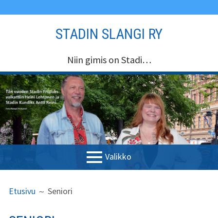
Siirry
STADIN SLANGI RY
sisältöön
Niin gimis on Stadi…
Valikko
ENSISIJAINEN
MURUPOLKU
Etusivu
Etusivu
Seniori
VALIKKO
Stadin Slangi ry