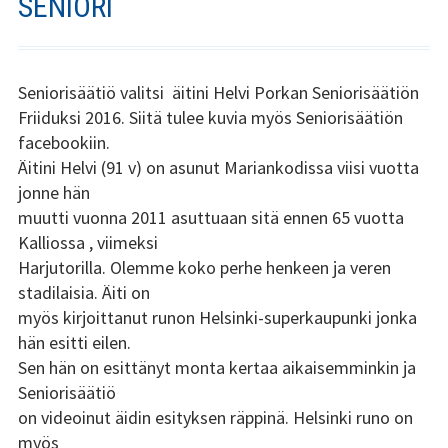
SENIORI
Stadin Slangi ry:n säännöt
Hallitus
Seniorisäätiö valitsi äitini Helvi Porkan Seniorisäätiön
Jäsenyys
Friiduksi 2016. Siitä tulee kuvia myös Seniorisäätiön
facebookiin.
Historia
Äitini Helvi (91 v) on asunut Mariankodissa viisi vuotta
jonne hän
Toiminta
muutti vuonna 2011 asuttuaan sitä ennen 65 vuotta
Kalliossa , viimeksi
Tsilari
Harjutorilla. Olemme koko perhe henkeen ja veren
stadilaisia. Äiti on
Mediakortti
myös kirjoittanut runon Helsinki-superkaupunki jonka
Tsilari 2021
hän esitti eilen.
Sen hän on esittänyt monta kertaa aikaisemminkin ja
Tsilari 2020
Seniorisäätiö
on videoinut äidin esityksen räppinä. Helsinki runo on
Tsilari 2019
myös