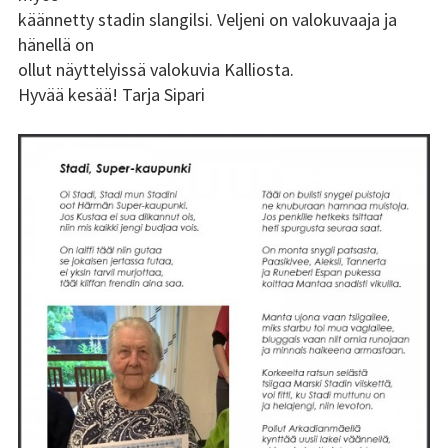
käännetty stadin slangilsi. Veljeni on valokuvaaja ja
Tsilari 2018
hänellä on
ollut näyttelyissä valokuvia Kalliosta.
Tsilari 2017
Hyvää kesää! Tarja Sipari
Tsilari 2016
Tsilari 2015
Tsilari 2014
Tsilari 2013
Tsilari 2012
Stadin Friidut ja Stadin
Kundit
Stadin Friidut ja Stadin
Kundit