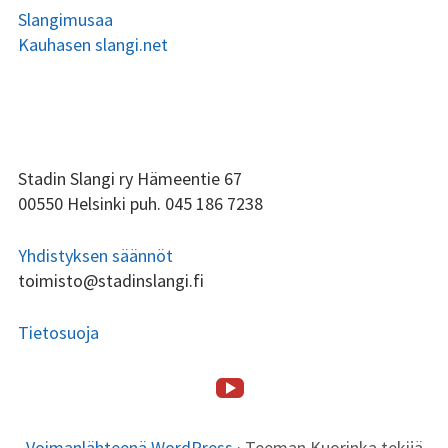
Slangimusaa
Kauhasen slangi.net
ALAPALKIN
Stadin Slangi ry Hämeentie 67
00550 Helsinki puh. 045 186 7238
SIVUPALKKI
Yhdistyksen säännöt
toimisto@stadinslangi.fi
Tietosuoja
Stadin
ALAPALKIN
SOMEVALIKKO
Etusivu
Stadin
Toiminta
Tsilari
Stadin
Lafka
Yhteystiedot
Slangi
SISÄLTÖ
Slangi
Friidut
tv
Voimanlähteenä WordPress
·
Teeman Kuorinka tekijä