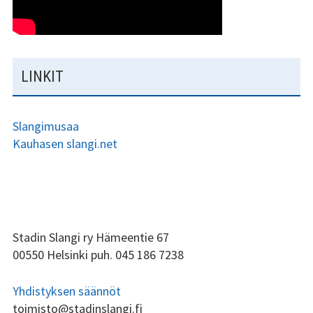
LINKIT
Slangimusaa
Kauhasen slangi.net
ALAPALKIN
Stadin Slangi ry Hämeentie 67
00550 Helsinki puh. 045 186 7238
SIVUPALKKI
Yhdistyksen säännöt
toimisto@stadinslangi.fi