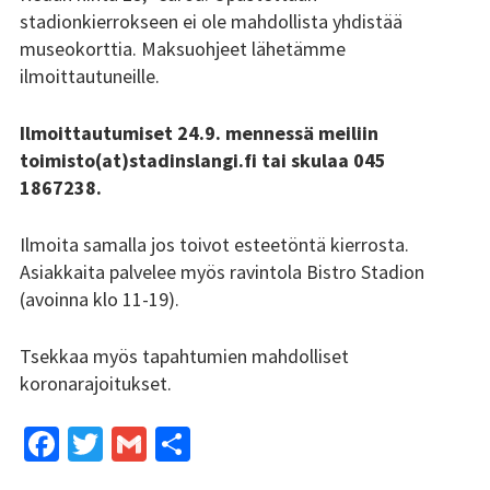
stadionkierrokseen ei ole mahdollista yhdistää
Tsilari 2018
museokorttia. Maksuohjeet lähetämme
ilmoittautuneille.
Tsilari 2017
Tsilari 2016
Ilmoittautumiset 24.9. mennessä meiliin
toimisto(at)stadinslangi.fi tai skulaa 045
Tsilari 2015
1867238.
Tsilari 2014
Ilmoita samalla jos toivot esteetöntä kierrosta.
Asiakkaita palvelee myös ravintola Bistro Stadion
Tsilari 2013
(avoinna klo 11-19).
Tsilari 2012
Tsekkaa myös tapahtumien mahdolliset
Stadin Friidut ja Stadin
koronarajoitukset.
Kundit
Fa
T
G
S
Stadin Friidut ja Stadin
ce
wi
m
h
Kundit