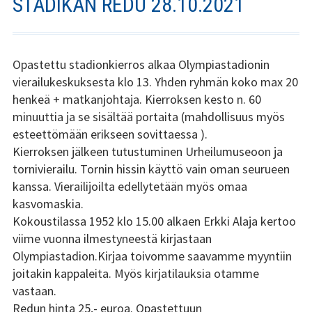
STADIKAN REDU 28.10.2021
Stadin Slangi ry:n säännöt
Hallitus
Opastettu stadionkierros alkaa Olympiastadionin
Jäsenyys
vierailukeskuksesta klo 13. Yhden ryhmän koko max 20
henkeä + matkanjohtaja. Kierroksen kesto n. 60
Historia
minuuttia ja se sisältää portaita (mahdollisuus myös
esteettömään erikseen sovittaessa ).
Toiminta
Kierroksen jälkeen tutustuminen Urheilumuseoon ja
tornivierailu. Tornin hissin käyttö vain oman seurueen
Tsilari
kanssa. Vierailijoilta edellytetään myös omaa
kasvomaskia.
Mediakortti
Kokoustilassa 1952 klo 15.00 alkaen Erkki Alaja kertoo
Tsilari 2021
viime vuonna ilmestyneestä kirjastaan
Olympiastadion.Kirjaa toivomme saavamme myyntiin
Tsilari 2020
joitakin kappaleita. Myös kirjatilauksia otamme
vastaan.
Tsilari 2019
Redun hinta 25,- euroa. Opastettuun