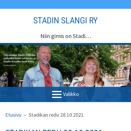
Siirry
STADIN SLANGI RY
sisältöön
Niin gimis on Stadi…
Valikko
ENSISIJAINEN
MURUPOLKU
Etusivu
Etusivu
Stadikan redu 28.10.2021
VALIKKO
Stadin Slangi ry