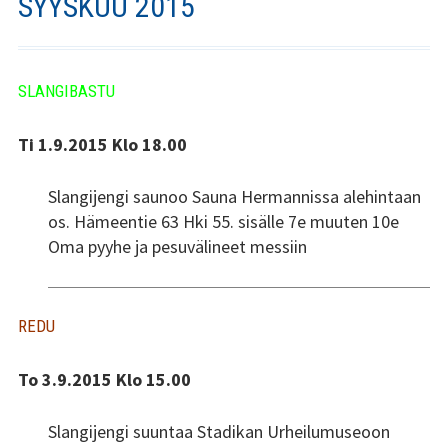
SYYSKUU 2015
Stadin Slangi ry:n säännöt
Hallitus
SLANGIBASTU
Jäsenyys
Ti 1.9.2015 Klo 18.00
Historia
Slangijengi saunoo Sauna Hermannissa alehintaan
Toiminta
os. Hämeentie 63 Hki 55. sisälle 7e muuten 10e
Tsilari
Oma pyyhe ja pesuvälineet messiin
Mediakortti
REDU
Tsilari 2021
To 3.9.2015 Klo 15.00
Tsilari 2020
Tsilari 2019
Slangijengi suuntaa Stadikan Urheilumuseoon