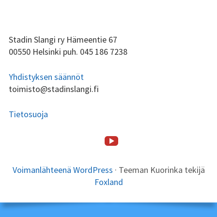
ALAPALKIN
Stadin Slangi ry Hämeentie 67
00550 Helsinki puh. 045 186 7238
SIVUPALKKI
Yhdistyksen säännöt
toimisto@stadinslangi.fi
Tietosuoja
Stadin
ALAPALKIN
SOMEVALIKKO
Etusivu
Stadin
Toiminta
Tsilari
Stadin
Lafka
Yhteystiedot
Slangi
SISÄLTÖ
Slangi
Friidut
tv
Voimanlähteenä WordPress
·
Teeman Kuorinka tekijä
ry
ja
Foxland
Stadin
Kundit