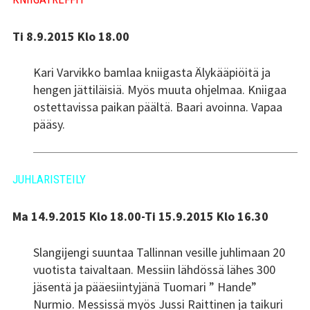
Kundi ja Friidu 2015
Ti 8.9.2015 Klo 18.00
Kundi ja Friidu 2016
Kari Varvikko bamlaa kniigasta Älykääpiöitä ja
hengen jättiläisiä. Myös muuta ohjelmaa. Kniigaa
Kundi ja Friidu 2017
ostettavissa paikan päältä. Baari avoinna. Vapaa
pääsy.
Kundi ja Friidu 2018
Stadin Slangi tv
JUHLARISTEILY
Lafka
Ma 14.9.2015 Klo 18.00-Ti 15.9.2015 Klo 16.30
Yhteystiedot
Slangijengi suuntaa Tallinnan vesille juhlimaan 20
vuotista taivaltaan. Messiin lähdössä lähes 300
jäsentä ja pääesiintyjänä Tuomari ” Hande”
Nurmio. Messissä myös Jussi Raittinen ja taikuri