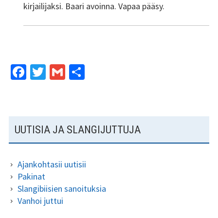
kirjailijaksi. Baari avoinna. Vapaa pääsy.
Fa
T
G
S
ce
wi
m
h
b
tt
ai
ar
o
er
l
e
SIVUPALKKI
UUTISIA JA SLANGIJUTTUJA
o
k
Ajankohtasii uutisii
Pakinat
Slangibiisien sanoituksia
Vanhoi juttui