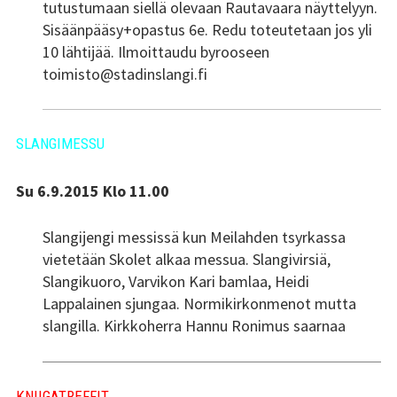
tutustumaan siellä olevaan Rautavaara näyttelyyn.
Tsilari 2018
Sisäänpääsy+opastus 6e. Redu toteutetaan jos yli
10 lähtijää. Ilmoittaudu byrooseen
Tsilari 2017
toimisto@stadinslangi.fi
Tsilari 2016
SLANGIMESSU
Tsilari 2015
Tsilari 2014
Su 6.9.2015 Klo 11.00
Tsilari 2013
Slangijengi messissä kun Meilahden tsyrkassa
vietetään Skolet alkaa messua. Slangivirsiä,
Tsilari 2012
Slangikuoro, Varvikon Kari bamlaa, Heidi
Lappalainen sjungaa. Normikirkonmenot mutta
Stadin Friidut ja Stadin
slangilla. Kirkkoherra Hannu Ronimus saarnaa
Kundit
Stadin Friidut ja Stadin
Kundit
KNIIGATREFFIT