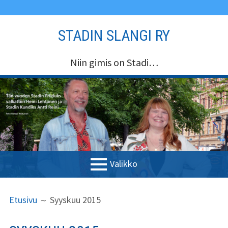
Siirry
STADIN SLANGI RY
sisältöön
Niin gimis on Stadi…
Valikko
ENSISIJAINEN
MURUPOLKU
Etusivu
Etusivu
Syyskuu 2015
VALIKKO
Stadin Slangi ry