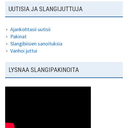
o
er
l
e
SIVUPALKKI
UUTISIA JA SLANGIJUTTUJA
o
k
Ajankohtasii uutisii
Pakinat
Slangibiisien sanoituksia
Vanhoi juttui
LYSNAA SLANGIPAKINOITA