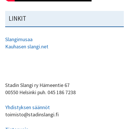
LINKIT
Slangimusaa
Kauhasen slangi.net
ALAPALKIN
Stadin Slangi ry Hämeentie 67
00550 Helsinki puh. 045 186 7238
SIVUPALKKI
Yhdistyksen säännöt
toimisto@stadinslangi.fi