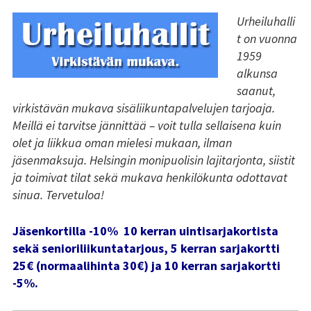
Urheiluhalli
Kundi ja Friidu 2015
t on vuonna
1959
Kundi ja Friidu 2016
alkunsa
saanut,
Kundi ja Friidu 2017
virkistävän mukava sisäliikuntapalvelujen tarjoaja.
Meillä ei tarvitse jännittää – voit tulla sellaisena kuin
Kundi ja Friidu 2018
olet ja liikkua oman mielesi mukaan, ilman
Stadin Slangi tv
jäsenmaksuja. Helsingin monipuolisin lajitarjonta, siistit
ja toimivat tilat sekä mukava henkilökunta odottavat
Lafka
sinua. Tervetuloa!
Yhteystiedot
Jäsenkortilla -10% 10 kerran uintisarjakortista
sekä senioriliikuntatarjous, 5 kerran sarjakortti
25€ (normaalihinta 30€) ja 10 kerran sarjakortti
-5%.