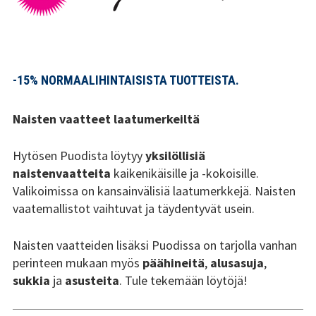
Tsilari 2018
Tsilari 2017
-15% NORMAALIHINTAISISTA TUOTTEISTA.
Tsilari 2016
Tsilari 2015
Naisten vaatteet laatumerkeiltä
Tsilari 2014
Hytösen Puodista löytyy
yksilöllisiä
naistenvaatteita
kaikenikäisille ja -kokoisille.
Tsilari 2013
Valikoimissa on kansainvälisiä laatumerkkejä. Naisten
vaatemallistot vaihtuvat ja täydentyvät usein.
Tsilari 2012
Naisten vaatteiden lisäksi Puodissa on tarjolla vanhan
Stadin Friidut ja Stadin
perinteen mukaan myös
päähineitä
,
alusasuja
,
Kundit
sukkia
ja
asusteita
. Tule tekemään löytöjä!
Stadin Friidut ja Stadin
Kundit