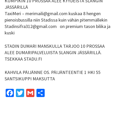
KUMPIKIN 10 PROSSAA ALEE KYYDEISTÄ SLANGIN
JÄSSÄRILLÄ
TaxiMeri – merimaili@gmail.com kuskaa 8 hengen
pienoisbussilla niin Stadissa kuin vähän pitemmällekin
Stadinsifra312@gmail.com on premium tason bilika ja
kuski
STADIN DUMARI MANSKULLA TARJOO 10 PROSSAA
ALEE DUMARIPALVELUISTA SLANGIN JÄSSÄRILLÄ.
TSEKKAA STADU.FI
KAHVILA PÄIJÄNNE OS. PÄIJÄNTEENTIE 1 HKI 55
SANTSIKUPPI MAKSUTTA
Fa
T
G
S
ce
wi
m
h
b
tt
ai
ar