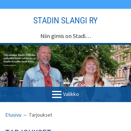
Siirry
STADIN SLANGI RY
sisältöön
Niin gimis on Stadi…
Valikko
ENSISIJAINEN
MURUPOLKU
Etusivu
Etusivu
Tarjoukset
VALIKKO
Stadin Slangi ry