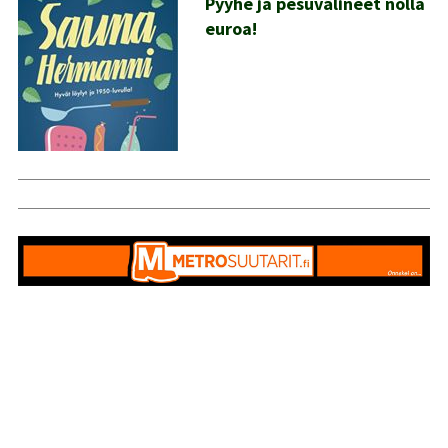
Pyyhe ja pesuvälineet nolla
euroa!