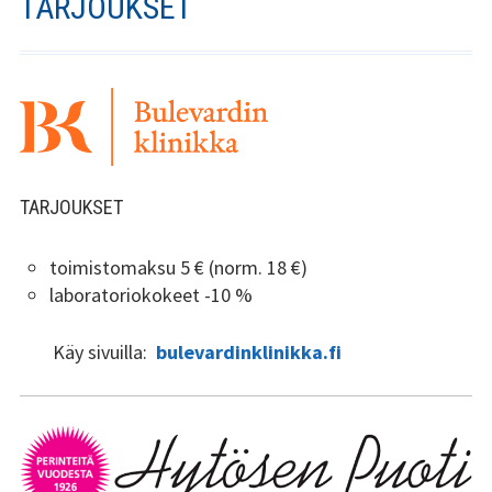
TARJOUKSET
Stadin Slangi ry:n säännöt
Hallitus
Jäsenyys
Historia
TARJOUKSET
Toiminta
toimistomaksu 5 € (norm. 18 €)
Tsilari
laboratoriokokeet -10 %
Mediakortti
Käy sivuilla:
bulevardinklinikka.fi
Tsilari 2021
Tsilari 2020
Tsilari 2019