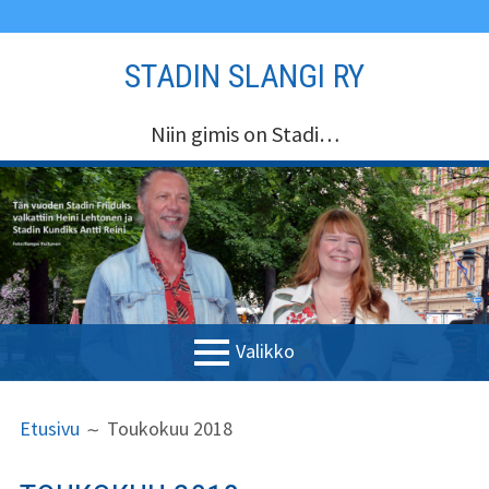
Siirry
STADIN SLANGI RY
sisältöön
Niin gimis on Stadi…
Valikko
ENSISIJAINEN
MURUPOLKU
Etusivu
Etusivu
Toukokuu 2018
VALIKKO
Stadin Slangi ry