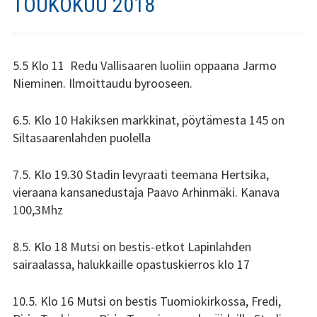
TOUKOKUU 2018
Stadin Slangi ry:n säännöt
Hallitus
5.5 Klo 11 Redu Vallisaaren luoliin oppaana Jarmo
Jäsenyys
Nieminen. Ilmoittaudu byrooseen.
Historia
6.5. Klo 10 Hakiksen markkinat, pöytämesta 145 on
Siltasaarenlahden puolella
Toiminta
Tsilari
7.5. Klo 19.30 Stadin levyraati teemana Hertsika,
vieraana kansanedustaja Paavo Arhinmäki. Kanava
Mediakortti
100,3Mhz
Tsilari 2021
8.5. Klo 18 Mutsi on bestis-etkot Lapinlahden
sairaalassa, halukkaille opastuskierros klo 17
Tsilari 2020
10.5. Klo 16 Mutsi on bestis Tuomiokirkossa, Fredi,
Tsilari 2019