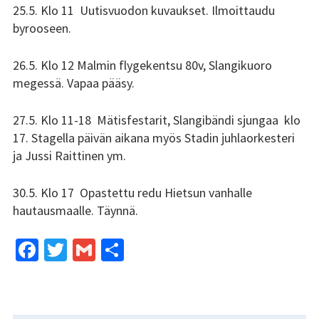
25.5. Klo 11 Uutisvuodon kuvaukset. Ilmoittaudu
byrooseen.
Kundi ja Friidu 2015
Kundi ja Friidu 2016
26.5. Klo 12 Malmin flygekentsu 80v, Slangikuoro
megessä. Vapaa pääsy.
Kundi ja Friidu 2017
27.5. Klo 11-18 Mätisfestarit, Slangibändi sjungaa klo
Kundi ja Friidu 2018
17. Stagella päivän aikana myös Stadin juhlaorkesteri
ja Jussi Raittinen ym.
Stadin Slangi tv
30.5. Klo 17 Opastettu redu Hietsun vanhalle
Lafka
hautausmaalle. Täynnä.
Yhteystiedot
Fa
T
G
S
ce
wi
m
h
b
tt
ai
ar
o
er
l
e