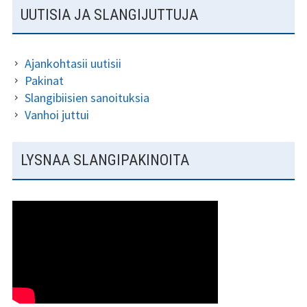
SIVUPALKKI
UUTISIA JA SLANGIJUTTUJA
o
k
Ajankohtasii uutisii
Pakinat
Slangibiisien sanoituksia
Vanhoi juttui
LYSNAA SLANGIPAKINOITA