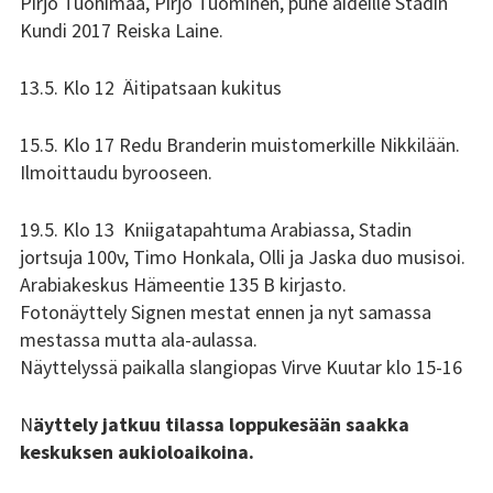
Pirjo Tuohimaa, Pirjo Tuominen, puhe äideille Stadin
Kundi 2017 Reiska Laine.
Tsilari 2018
Tsilari 2017
13.5. Klo 12 Äitipatsaan kukitus
Tsilari 2016
15.5. Klo 17 Redu Branderin muistomerkille Nikkilään.
Ilmoittaudu byrooseen.
Tsilari 2015
19.5. Klo 13 Kniigatapahtuma Arabiassa, Stadin
Tsilari 2014
jortsuja 100v, Timo Honkala, Olli ja Jaska duo musisoi.
Arabiakeskus Hämeentie 135 B kirjasto.
Tsilari 2013
Fotonäyttely Signen mestat ennen ja nyt samassa
Tsilari 2012
mestassa mutta ala-aulassa.
Näyttelyssä paikalla slangiopas Virve Kuutar klo 15-16
Stadin Friidut ja Stadin
Kundit
N
äyttely jatkuu tilassa loppukesään saakka
keskuksen aukioloaikoina.
Stadin Friidut ja Stadin
Kundit