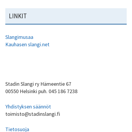
LINKIT
Slangimusaa
Kauhasen slangi.net
ALAPALKIN
Stadin Slangi ry Hämeentie 67
00550 Helsinki puh. 045 186 7238
SIVUPALKKI
Yhdistyksen säännöt
toimisto@stadinslangi.fi
Tietosuoja