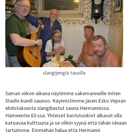
Tsilari 2018
Tsilari 2017
Tsilari 2016
Tsilari 2015
Tsilari 2014
slangijengiä tauolla
Tsilari 2013
Tsilari 2012
Saman viikon aikana näytimme sakemanneille miten
Stadin kundi saunoo. Käynnistimme jäsen Esko Vepsän
Stadin Friidut ja Stadin
ehdotuksesta slangibastut sauna Hermannissa
Kundit
Hämeentie 63:ssa. Yhteiset bastutuokiot alkavat olla
katoavaa kulttuuria ja se olikin syynä että tähän ideaan
Stadin Friidut ja Stadin
tartuimme. Emmehän halua että Hermanni
Kundit