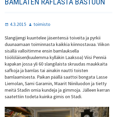
BAMLATEN RAFLASTA BASTUUN
Stadin Slangi ry:n säännöt
Hallitus
Julkaistu
Kirjoittaja
4.3.2015
toimisto
Jäsenyys
Slangijengi kuuntelee jäsentensä toiveita ja pyrkii
Historia
duunaamaan toiminnasta kaikkia kiinnostavaa. Viikon
sisällä valloitimme ensin bamlauksella
Toiminta
töölöläisen(kuulemma kylläkin Laaksoa) Viisi Penniä
kapakan jossa yli 60 slangilaista skruudas maukkaita
Tsilari
safkoja ja bamlas tai ainakin nautti toisten
Mediakortti
bamlaamisesta. Paikan päällä saattoi bongata Lasse
Liemolan, Sami Garamin, Maarit Niiniluodon ja tietty
Tsilari 2021
meitä Stadin omia kundeja ja gimmoja. Jälleen kerran
saatettiin todeta kuinka gimis on Stadi.
Tsilari 2020
Tsilari 2019