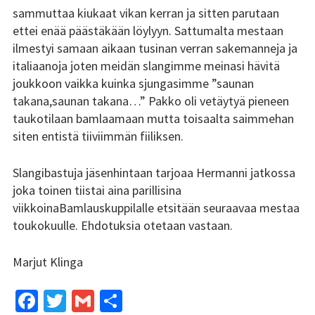
sammuttaa kiukaat vikan kerran ja sitten parutaan
ettei enää päästäkään löylyyn. Sattumalta mestaan
Kundi ja Friidu 2015
ilmestyi samaan aikaan tusinan verran sakemanneja ja
Kundi ja Friidu 2016
italiaanoja joten meidän slangimme meinasi hävitä
joukkoon vaikka kuinka sjungasimme ”saunan
Kundi ja Friidu 2017
takana,saunan takana…” Pakko oli vetäytyä pieneen
taukotilaan bamlaamaan mutta toisaalta saimmehan
Kundi ja Friidu 2018
siten entistä tiiviimmän fiiliksen.
Stadin Slangi tv
Slangibastuja jäsenhintaan tarjoaa Hermanni jatkossa
joka toinen tiistai aina parillisina
Lafka
viikkoinaBamlauskuppilalle etsitään seuraavaa mestaa
Yhteystiedot
toukokuulle. Ehdotuksia otetaan vastaan.
Marjut Klinga
Fa
T
G
S