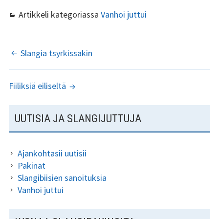
ce
wi
m
h
Artikkeli kategoriassa
Vanhoi juttui
b
tt
ai
ar
o
er
l
e
o
ARTIKKELIEN
Slangia tsyrkissakin
k
SELAUS
Fiiliksiä eiliseltä
SIVUPALKKI
UUTISIA JA SLANGIJUTTUJA
Ajankohtasii uutisii
Pakinat
Slangibiisien sanoituksia
Vanhoi juttui