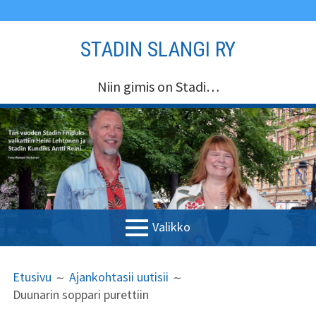
Siirry
STADIN SLANGI RY
sisältöön
Niin gimis on Stadi…
Valikko
ENSISIJAINEN
MURUPOLKU
Etusivu
Etusivu
Ajankohtasii uutisii
VALIKKO
Duunarin soppari purettiin
Stadin Slangi ry