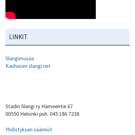
Kundi ja Friidu 2015
Kundi ja Friidu 2016
LINKIT
Kundi ja Friidu 2017
Kundi ja Friidu 2018
Slangimusaa
Kauhasen slangi.net
Stadin Slangi tv
Lafka
Yhteystiedot
ALAPALKIN
Stadin Slangi ry Hämeentie 67
00550 Helsinki puh. 045 186 7238
SIVUPALKKI
Yhdistyksen säännöt