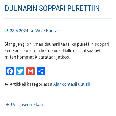
Stadin Slangi ry:n säännöt
DUUNARIN SOPPARI PURETTIIN
Hallitus
Jäsenyys
Julkaistu
Kirjoittaja
28.3.2024
Virve Kuutar
Historia
Slangijengi on ilman duunarii taas, ku purettiin soppari
sen kans, ku alotti helmikuus. Hallitus funtsaa nyt,
Toiminta
miten hommat klaarataan jatkos.
Tsilari
Fa
T
G
S
Mediakortti
ce
wi
m
h
Artikkeli kategoriassa
Ajankohtasii uutisii
b
tt
ai
ar
Tsilari 2021
o
er
l
e
Tsilari 2020
o
ARTIKKELIEN
Uus jäsenrekkari
k
Tsilari 2019
SELAUS