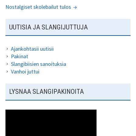
Nostalgiset skolebailut tulos
Tsilari 2018
SIVUPALKKI
Tsilari 2017
UUTISIA JA SLANGIJUTTUJA
Tsilari 2016
Ajankohtasii uutisii
Tsilari 2015
Pakinat
Slangibiisien sanoituksia
Tsilari 2014
Vanhoi juttui
Tsilari 2013
LYSNAA SLANGIPAKINOITA
Tsilari 2012
Stadin Friidut ja Stadin
Kundit
Stadin Friidut ja Stadin
Kundit