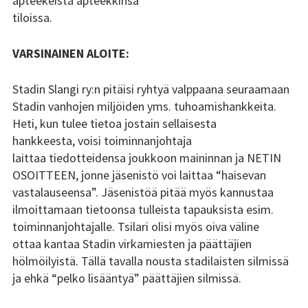
apteekeista apteekkinsa
tiloissa.
Tsilari 2018
Tsilari 2017
VARSINAINEN ALOITE:
Tsilari 2016
Stadin Slangi ry:n pitäisi ryhtyä valppaana seuraamaan
Stadin vanhojen miljöiden yms. tuhoamishankkeita.
Tsilari 2015
Heti, kun tulee tietoa jostain sellaisesta
hankkeesta, voisi toiminnanjohtaja
Tsilari 2014
laittaa tiedotteidensa joukkoon maininnan ja NETIN
OSOITTEEN, jonne jäsenistö voi laittaa “haisevan
Tsilari 2013
vastalauseensa”. Jäsenistöä pitää myös kannustaa
ilmoittamaan tietoonsa tulleista tapauksista esim.
Tsilari 2012
toiminnanjohtajalle. Tsilari olisi myös oiva väline
Stadin Friidut ja Stadin
ottaa kantaa Stadin virkamiesten ja päättäjien
Kundit
hölmöilyistä. Tällä tavalla nousta stadilaisten silmissä
ja ehkä “pelko lisääntyä” päättäjien silmissä.
Stadin Friidut ja Stadin
Kundit