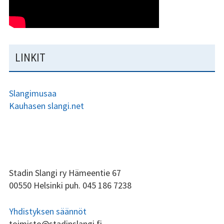
LINKIT
Slangimusaa
Kauhasen slangi.net
ALAPALKIN
Stadin Slangi ry Hämeentie 67
00550 Helsinki puh. 045 186 7238
SIVUPALKKI
Yhdistyksen säännöt
toimisto@stadinslangi.fi