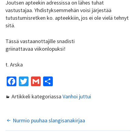
Joutsen apteekin adressissa on lähes tuhat
vastustajaa. Yhdistyksemmehän voisi järjestää
Kundi ja Friidu 2015
tutustumisretken ko. apteekkiin, jos ei ole vielä tehnyt
sitä.
Kundi ja Friidu 2016
Tässä vastaanottajille snadisti
Kundi ja Friidu 2017
griinattavaa viikonlopuksi!
Kundi ja Friidu 2018
t. Arska
Stadin Slangi tv
Fa
T
G
S
Lafka
ce
wi
m
h
Artikkeli kategoriassa
Vanhoi juttui
Yhteystiedot
b
tt
ai
ar
o
er
l
e
o
ARTIKKELIEN
Nurmio puuhaa slangisanakirjaa
k
SELAUS