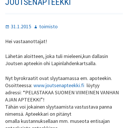
JOUTSENAPTEEKKI
Stadin Slangi ry:n säännöt
Hallitus
Julkaistu
Kirjoittaja
31.1.2015
toimisto
Jäsenyys
Hei vastaanottajat!
Historia
Lähetän aloitteen, joka tuli mieleeni,kun dallasin
Toiminta
Joutsen apteekin ohi Lapinlahdenkartsalla.
Tsilari
Nyt byrokraatit ovat slyytaamassa em. apoteekin.
Mediakortti
Osoitteessa:
www.joutsenapteekki.fi
löytyy
adressi: “PELASTAKAA SUOMEN VIIMEINEN VANHAN
Tsilari 2021
AJAN APTEEKKI”!
Tähän voi jokainen slyytaamista vastustava panna
Tsilari 2020
nimensä. Apteekkari on pitänyt
omalla kustannuksellaan mm. museota entisajan
Tsilari 2019