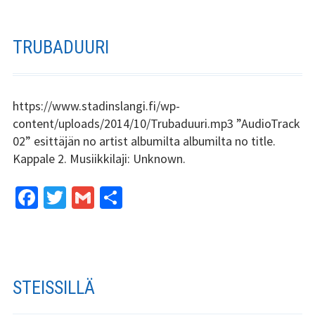
b
tt
ai
ar
o
er
l
e
o
TRUBADUURI
k
https://www.stadinslangi.fi/wp-
content/uploads/2014/10/Trubaduuri.mp3 ”AudioTrack
02” esittäjän no artist albumilta albumilta no title.
Kappale 2. Musiikkilaji: Unknown.
Fa
T
G
S
ce
wi
m
h
b
tt
ai
ar
o
er
l
e
o
STEISSILLÄ
k