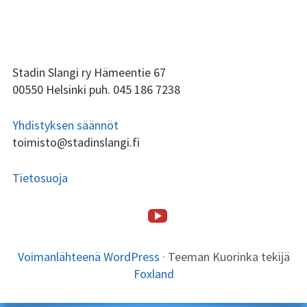
ALAPALKIN
Stadin Slangi ry Hämeentie 67
00550 Helsinki puh. 045 186 7238
SIVUPALKKI
Yhdistyksen säännöt
toimisto@stadinslangi.fi
Tietosuoja
Stadin
ALAPALKIN
SOMEVALIKKO
Etusivu
Stadin
Toiminta
Tsilari
Stadin
Lafka
Yhteystiedot
Slangi
SISÄLTÖ
Slangi
Friidut
tv
Voimanlähteenä WordPress
·
Teeman Kuorinka tekijä
ry
ja
Foxland
Stadin
Kundit