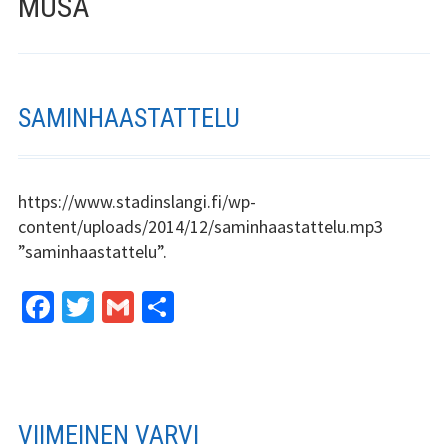
MUSA
Stadin Slangi ry:n säännöt
Hallitus
Jäsenyys
SAMINHAASTATTELU
Historia
Toiminta
https://www.stadinslangi.fi/wp-
content/uploads/2014/12/saminhaastattelu.mp3
Tsilari
”saminhaastattelu”.
Mediakortti
Fa
T
G
S
ce
wi
m
h
Tsilari 2021
b
tt
ai
ar
Tsilari 2020
o
er
l
e
o
Tsilari 2019
VIIMEINEN VARVI