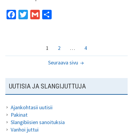
Fa
T
G
S
ce
wi
m
h
b
tt
ai
ar
o
er
l
e
ARTIKKELIEN
Sivu
Sivu
Sivu
1
2
…
4
o
SIVUTUS
k
Seuraava sivu
SIVUPALKKI
UUTISIA JA SLANGIJUTTUJA
Ajankohtasii uutisii
Pakinat
Slangibiisien sanoituksia
Vanhoi juttui