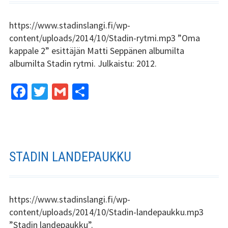
https://www.stadinslangi.fi/wp-
content/uploads/2014/10/Stadin-rytmi.mp3 ”Oma
kappale 2” esittäjän Matti Seppänen albumilta
albumilta Stadin rytmi. Julkaistu: 2012.
Fa
T
G
S
ce
wi
m
h
b
tt
ai
ar
o
er
l
e
o
STADIN LANDEPAUKKU
k
https://www.stadinslangi.fi/wp-
content/uploads/2014/10/Stadin-landepaukku.mp3
”Stadin landepaukku”.