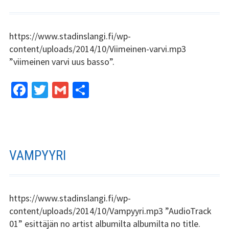
k
Tsilari 2018
https://www.stadinslangi.fi/wp-
Tsilari 2017
content/uploads/2014/10/Viimeinen-varvi.mp3
”viimeinen varvi uus basso”.
Tsilari 2016
Tsilari 2015
Fa
T
G
S
ce
wi
m
h
Tsilari 2014
b
tt
ai
ar
Tsilari 2013
o
er
l
e
o
VAMPYYRI
Tsilari 2012
k
Stadin Friidut ja Stadin
Kundit
https://www.stadinslangi.fi/wp-
content/uploads/2014/10/Vampyyri.mp3 ”AudioTrack
Stadin Friidut ja Stadin
01” esittäjän no artist albumilta albumilta no title.
Kundit