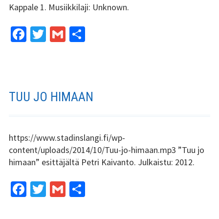
Kappale 1. Musiikkilaji: Unknown.
Kundi ja Friidu 2015
Fa
T
G
S
Kundi ja Friidu 2016
ce
wi
m
h
b
tt
ai
ar
Kundi ja Friidu 2017
o
er
l
e
Kundi ja Friidu 2018
o
TUU JO HIMAAN
k
Stadin Slangi tv
Lafka
https://www.stadinslangi.fi/wp-
content/uploads/2014/10/Tuu-jo-himaan.mp3 ”Tuu jo
Yhteystiedot
himaan” esittäjältä Petri Kaivanto. Julkaistu: 2012.
Fa
T
G
S
ce
wi
m
h