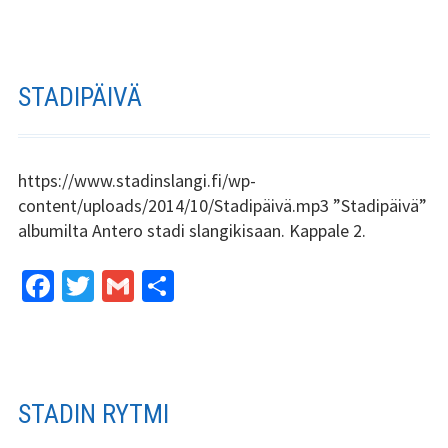
ce
wi
m
h
b
tt
ai
ar
o
er
l
e
o
STADIPÄIVÄ
k
https://www.stadinslangi.fi/wp-
content/uploads/2014/10/Stadipäivä.mp3 ”Stadipäivä”
albumilta Antero stadi slangikisaan. Kappale 2.
Fa
T
G
S
ce
wi
m
h
b
tt
ai
ar
o
er
l
e
o
STADIN RYTMI
k