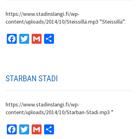
https://www.stadinslangi.fi/wp-
content/uploads/2014/10/Steissillä.mp3 ”Steissillä”.
Fa
T
G
S
ce
wi
m
h
b
tt
ai
ar
o
er
l
e
o
STARBAN STADI
k
https://www.stadinslangi.fi/wp-
content/uploads/2014/10/Starban-Stadi.mp3 ”
Fa
T
G
S