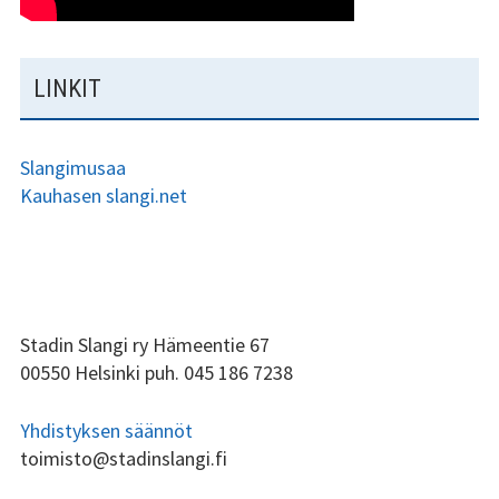
LINKIT
Slangimusaa
Kauhasen slangi.net
ALAPALKIN
Stadin Slangi ry Hämeentie 67
00550 Helsinki puh. 045 186 7238
SIVUPALKKI
Yhdistyksen säännöt
toimisto@stadinslangi.fi