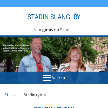
Siirry
STADIN SLANGI RY
sisältöön
Niin gimis on Stadi…
Valikko
ENSISIJAINEN
MURUPOLKU
Etusivu
Etusivu
Stadin rytmi
VALIKKO
Stadin Slangi ry