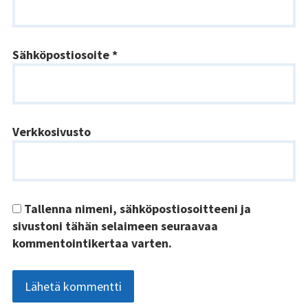
Kundi ja Friidu 2015
Sähköpostiosoite
*
Kundi ja Friidu 2016
Kundi ja Friidu 2017
Kundi ja Friidu 2018
Verkkosivusto
Stadin Slangi tv
Lafka
Tallenna nimeni, sähköpostiosoitteeni ja
Yhteystiedot
sivustoni tähän selaimeen seuraavaa
kommentointikertaa varten.