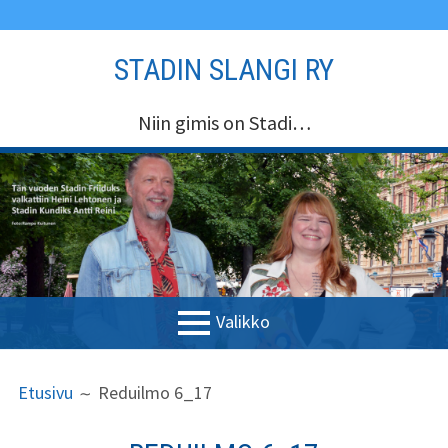
Siirry
STADIN SLANGI RY
sisältöön
Niin gimis on Stadi…
Valikko
ENSISIJAINEN
MURUPOLKU
Etusivu
Etusivu
Reduilmo 6_17
VALIKKO
Stadin Slangi ry