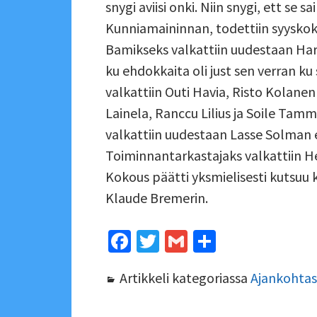
snygi aviisi onki. Niin snygi, ett se s
Kunniamaininnan, todettiin syyskok
Bamikseks valkattiin uudestaan Harr
ku ehdokkaita oli just sen verran 
valkattiin Outi Havia, Risto Kolanen
Lainela, Ranccu Lilius ja Soile Tamm
valkattiin uudestaan Lasse Solman e
Toiminnantarkastajaks valkattiin He
Kokous päätti yksmielisesti kutsuu
Klaude Bremerin.
Fa
T
G
S
ce
wi
m
h
Artikkeli kategoriassa
Ajankohtasii
b
tt
ai
ar
o
er
l
e