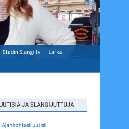
Stadin Slangi tv
Lafka
SIVUPALKKI
UUTISIA JA SLANGIJUTTUJA
Ajankohtasii uutisii