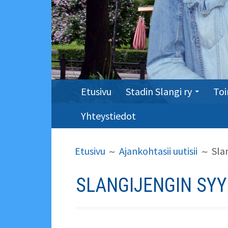
ENSISIJAINEN
Etusivu
Stadin Slangi ry
Toi
VALIKKO
Yhteystiedot
MURUPOLKU
Etusivu
Ajankohtasii uutisii
Sla
SLANGIJENGIN SYY