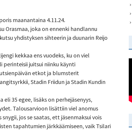
poris maanantaina 4.11.24.
su Orasmaa, joka on ennenki handlannu
 kutsu yhdistyksen sihteerin ja duunarin Reijo
gijengi kekkaa ens vuodeks, ku on viel
 perinteisii juitsui niinku käynti
tsienpäivän etkot ja blumsterit
langitsyrkkii, Stadin Friidun ja Stadin Kundin
eli 35 egee, lisäks on perhejäsenyys,
ydet. Talousarvioon lisättiin viel anomus
 snygii, jos se saatas, ett jäsenmaksui vois
isten tapahtumien järkkäämiseen, vaik Tsilari