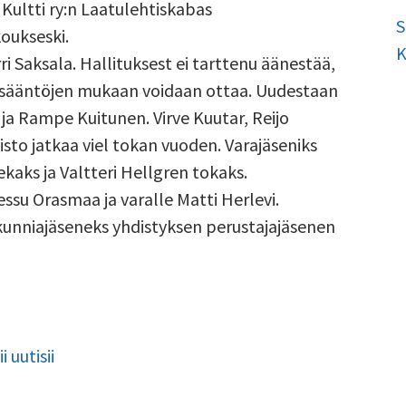
ai Kultti ry:n Laatulehtiskabas
S
oukseski.
K
i Saksala. Hallituksest ei tarttenu äänestää,
ku sääntöjen mukaan voidaan ottaa. Uudestaan
 ja Rampe Kuitunen. Virve Kuutar, Reijo
isto jatkaa viel tokan vuoden. Varajäseniks
kaks ja Valtteri Hellgren tokaks.
ssu Orasmaa ja varalle Matti Herlevi.
 kunniajäseneks yhdistyksen perustajajäsenen
 uutisii