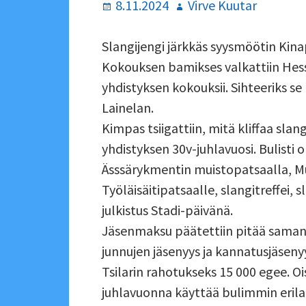
Julkaistu
Kirjoittaja
8.11.2024
Virve Kuutar
Slangijengi järkkäs syysmöötin Kina
Kokouksen bamikses valkattiin Hes
yhdistyksen kokouksii. Sihteeriks se
Lainelan.
Kimpas tsiigattiin, mitä kliffaa slan
yhdistyksen 30v-juhlavuosi. Bulisti oli
Ässsärykmentin muistopatsaalla, Mu
Työläisäitipatsaalle, slangitreffei, s
julkistus Stadi-päivänä.
Jäsenmaksu päätettiin pitää samana 
junnujen jäsenyys ja kannatusjäseny
Tsilarin rahotukseks 15 000 egee. Ois
juhlavuonna käyttää bulimmin erila