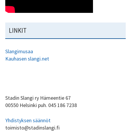
LINKIT
Slangimusaa
Kauhasen slangi.net
ALAPALKIN
Stadin Slangi ry Hämeentie 67
00550 Helsinki puh. 045 186 7238
SIVUPALKKI
Yhdistyksen säännöt
toimisto@stadinslangi.fi