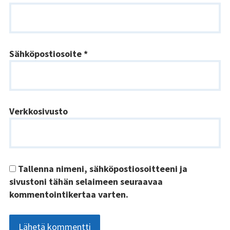
Kundi ja Friidu 2015
Kundi ja Friidu 2016
Sähköpostiosoite
*
Kundi ja Friidu 2017
Kundi ja Friidu 2018
Verkkosivusto
Stadin Slangi tv
Lafka
Yhteystiedot
Tallenna nimeni, sähköpostiosoitteeni ja
sivustoni tähän selaimeen seuraavaa
kommentointikertaa varten.