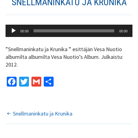
SNELLMANINKATU JA KRUNIKA
Stadin Slangi ry:n säännöt
Hallitus
Äänitoistin
00:00
00:00
Jäsenyys
Historia
”Snellmaninkatu ja Krunika ” esittäjän Vesa Nuotio
albumilta albumilta Vesa Nuotio’s Album. Julkaistu:
Toiminta
2012.
Tsilari
Fa
T
G
S
ce
wi
m
h
Mediakortti
b
tt
ai
ar
Tsilari 2021
o
er
l
e
ARTIKKELIEN
Snellmaninkatu ja Krunika
Tsilari 2020
o
SELAUS
k
Tsilari 2019