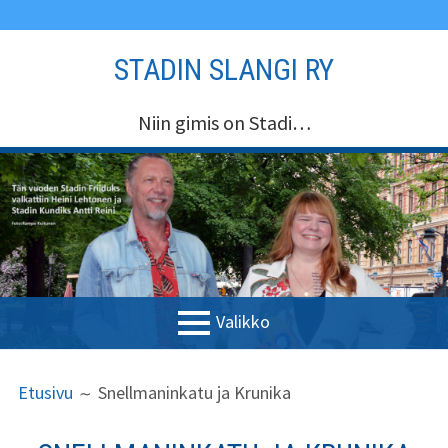
Siirry
STADIN SLANGI RY
sisältöön
Niin gimis on Stadi…
Valikko
ENSISIJAINEN
MURUPOLKU
Etusivu
Etusivu
Snellmaninkatu ja Krunika
VALIKKO
Stadin Slangi ry