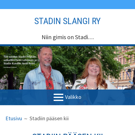
Siirry
STADIN SLANGI RY
sisältöön
Niin gimis on Stadi…
Valikko
ENSISIJAINEN
MURUPOLKU
Etusivu
Etusivu
Stadiin pääsen kii
VALIKKO
Stadin Slangi ry