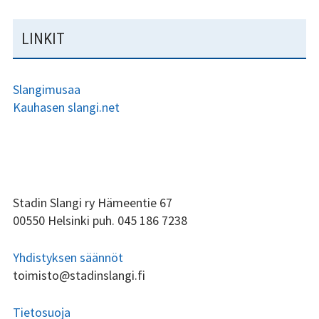
LINKIT
Slangimusaa
Kauhasen slangi.net
ALAPALKIN
Stadin Slangi ry Hämeentie 67
00550 Helsinki puh. 045 186 7238
SIVUPALKKI
Yhdistyksen säännöt
toimisto@stadinslangi.fi
Tietosuoja