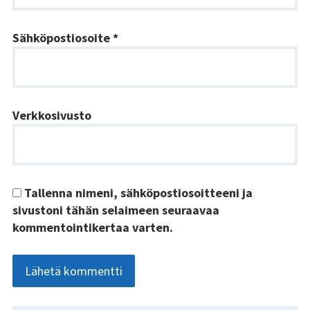
Kundi ja Friidu 2015
Sähköpostiosoite
*
Kundi ja Friidu 2016
Kundi ja Friidu 2017
Verkkosivusto
Kundi ja Friidu 2018
Stadin Slangi tv
Lafka
Tallenna nimeni, sähköpostiosoitteeni ja
sivustoni tähän selaimeen seuraavaa
Yhteystiedot
kommentointikertaa varten.