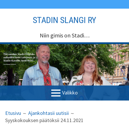
Siirry
STADIN SLANGI RY
sisältöön
Niin gimis on Stadi…
Valikko
ENSISIJAINEN
MURUPOLKU
Etusivu
Etusivu
Ajankohtasii uutisii
VALIKKO
Syyskokouksen päätöksii 24.11.2021
Stadin Slangi ry