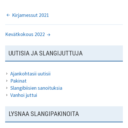
o
er
l
e
o
Kundi ja Friidu 2015
ARTIKKELIEN
Kirjamessut 2021
k
SELAUS
Kundi ja Friidu 2016
Kevätkokous 2022
Kundi ja Friidu 2017
SIVUPALKKI
Kundi ja Friidu 2018
UUTISIA JA SLANGIJUTTUJA
Stadin Slangi tv
Ajankohtasii uutisii
Lafka
Pakinat
Slangibiisien sanoituksia
Yhteystiedot
Vanhoi juttui
LYSNAA SLANGIPAKINOITA