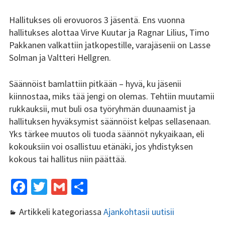
Tsilari 2018
Hallitukses oli erovuoros 3 jäsentä. Ens vuonna
hallitukses alottaa Virve Kuutar ja Ragnar Lilius, Timo
Tsilari 2017
Pakkanen valkattiin jatkopestille, varajäsenii on Lasse
Solman ja Valtteri Hellgren.
Tsilari 2016
Säännöist bamlattiin pitkään – hyvä, ku jäsenii
Tsilari 2015
kiinnostaa, miks tää jengi on olemas. Tehtiin muutamii
Tsilari 2014
rukkauksii, mut buli osa työryhmän duunaamist ja
hallituksen hyväksymist säännöist kelpas sellasenaan.
Tsilari 2013
Yks tärkee muutos oli tuoda säännöt nykyaikaan, eli
kokouksiin voi osallistuu etänäki, jos yhdistyksen
Tsilari 2012
kokous tai hallitus niin päättää.
Stadin Friidut ja Stadin
Fa
T
G
S
Kundit
ce
wi
m
h
Stadin Friidut ja Stadin
Artikkeli kategoriassa
Ajankohtasii uutisii
b
tt
ai
ar
Kundit