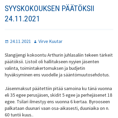
Stadin Slangi ry:n säännöt
SYYSKOKOUKSEN PÄÄTÖKSII
Hallitus
24.11.2021
Jäsenyys
Historia
Julkaistu
Kirjoittaja
24.11.2021
Virve Kuutar
Toiminta
Slangijengi kokoontu Arthurin juhlasaliin tekeen tärkeit
päätöksii. Listoil oli hallitukseen nyyien jäsenten
Tsilari
valinta, toimintakertomuksen ja budjetin
hyväksyminen ens vuodelle ja sääntömuutosehdotus.
Mediakortti
Jäsenmaksut päätettiin pitää samoina ku tänä vuonna
Tsilari 2021
eli 35 egee perusjäsen, skidit 5 egee ja perhejäsenet 18
Tsilari 2020
egee. Tsilari ilmestyy ens vuonna 6 kertaa. Byrooseen
palkataan duunari vaan osa-aikasesti, duuniaika on n.
Tsilari 2019
60 tuntii kuus..