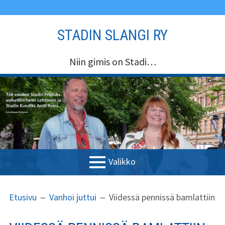
Siirry
STADIN SLANGI RY
sisältöön
Niin gimis on Stadi…
Valikko
ENSISIJAINEN
MURUPOLKU
Etusivu
Etusivu
Vanhoi juttui
Viidessä pennissä bamlattiin
VALIKKO
Stadin Slangi ry