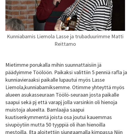
Tsilari 2018
Tsilari 2017
Tsilari 2016
Kunniabamis Liemola Lasse ja trubaduurimme Matti
Reittamo
Tsilari 2015
Tsilari 2014
Mietimme porukalla mihin suunnattaisiin jä
päädyimme Töölöön. Paikaksi valittiin 5 penniä rafla ja
Tsilari 2013
kunniavieraaksi paikalle lupautui myös Lasse
Liemola,kunniabamiksemme. Otimme yhteyttä myös
Tsilari 2012
alueen asukasseuraan Töölö-seuraan josta paikalle
saapui sekä pj että varapj jolla varsinkin oli hienoja
Stadin Friidut ja Stadin
muistoja alueelta. Bamlaajia saapui
Kundit
kuutisenkymmentä joista osa joutui kauemmas
sivupöytiin mutta 50 tyyppiä oli ihan hienoilla
Stadin Friidut ja Stadin
mestoilla. Ilta aloitettiin sjungaamalla kimpassa Niin
Kundit