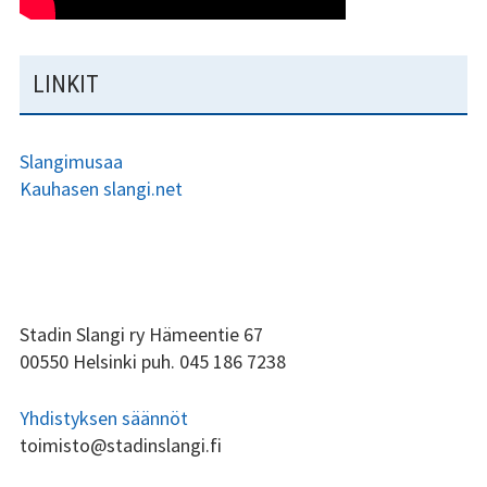
LINKIT
Slangimusaa
Kauhasen slangi.net
ALAPALKIN
Stadin Slangi ry Hämeentie 67
00550 Helsinki puh. 045 186 7238
SIVUPALKKI
Yhdistyksen säännöt
toimisto@stadinslangi.fi