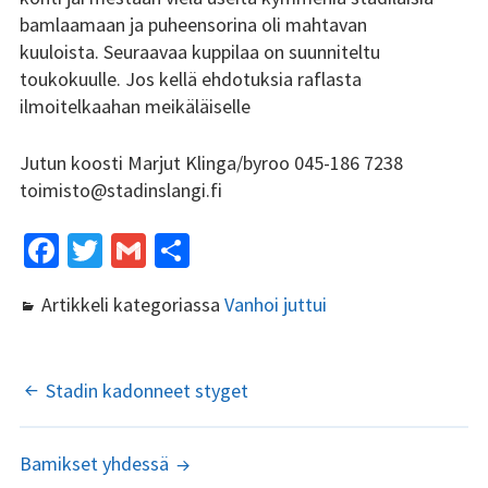
bamlaamaan ja puheensorina oli mahtavan
kuuloista. Seuraavaa kuppilaa on suunniteltu
toukokuulle. Jos kellä ehdotuksia raflasta
ilmoitelkaahan meikäläiselle
Jutun koosti Marjut Klinga/byroo 045-186 7238
toimisto@stadinslangi.fi
Fa
T
G
S
ce
wi
m
h
Artikkeli kategoriassa
Vanhoi juttui
b
tt
ai
ar
o
er
l
e
o
ARTIKKELIEN
Stadin kadonneet styget
k
SELAUS
Bamikset yhdessä