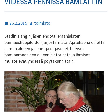
VIIDESSÄ PENNISSÄ BAMLATTIIN
Stadin Slangi ry:n säännöt
Hallitus
Julkaistu
Kirjoittaja
26.2.2015
toimisto
Jäsenyys
Stadin slangin jäsen ehdotti eräänlaisten
Historia
bamlauskuppiloiden järjestämistä. Ajatuksena oli että
saman alueen jäsenet ja ei-jäsenet tulevat
Toiminta
bamlaamaan sen alueen historiasta ja ihmiset
muistelevat yhdessä pöytäkunnittain.
Tsilari
Mediakortti
Tsilari 2021
Tsilari 2020
Tsilari 2019