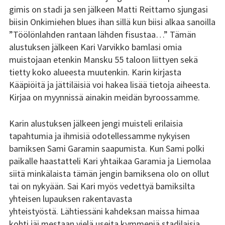
gimis on stadi ja sen jälkeen Matti Reittamo sjungasi
biisin Onkimiehen blues ihan sillä kun biisi alkaa sanoilla
Kundi ja Friidu 2015
”Töölönlahden rantaan lähden fisustaa…” Tämän
Kundi ja Friidu 2016
alustuksen jälkeen Kari Varvikko bamlasi omia
muistojaan etenkin Mansku 55 taloon liittyen sekä
Kundi ja Friidu 2017
tietty koko alueesta muutenkin. Karin kirjasta
Kääpiöitä ja jättiläisiä voi hakea lisää tietoja aiheesta.
Kundi ja Friidu 2018
Kirjaa on myynnissä ainakin meidän byroossamme.
Stadin Slangi tv
Karin alustuksen jälkeen jengi muisteli erilaisia
tapahtumia ja ihmisiä odotellessamme nykyisen
Lafka
bamiksen Sami Garamin saapumista. Kun Sami polki
Yhteystiedot
paikalle haastatteli Kari yhtaikaa Garamia ja Liemolaa
siitä minkälaista tämän jengin bamiksena olo on ollut
tai on nykyään. Sai Kari myös vedettyä bamiksilta
yhteisen lupauksen rakentavasta
yhteistyöstä. Lähtiessäni kahdeksan maissa himaa
kohti jäi mestaan vielä useita kymmeniä stadilaisia