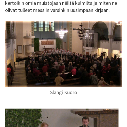
kertoikin omia muistojaan näiltä kulmilta ja miten ne
Tsilari 2018
olivat tulleet messiin varsinkin uusimpaan kirjaan.
Tsilari 2017
Tsilari 2016
Tsilari 2015
Tsilari 2014
Tsilari 2013
Tsilari 2012
Slangi Kuoro
Stadin Friidut ja Stadin
Kundit
Stadin Friidut ja Stadin
Kundit