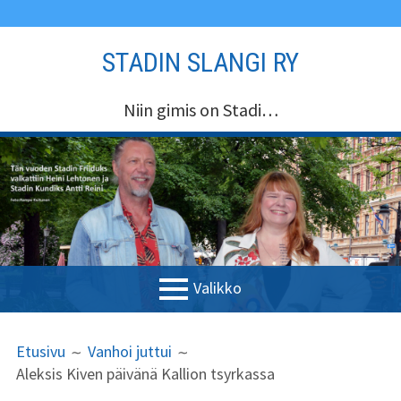
Siirry
STADIN SLANGI RY
sisältöön
Niin gimis on Stadi…
Valikko
ENSISIJAINEN
MURUPOLKU
Etusivu
Etusivu
Vanhoi juttui
VALIKKO
Aleksis Kiven päivänä Kallion tsyrkassa
Stadin Slangi ry