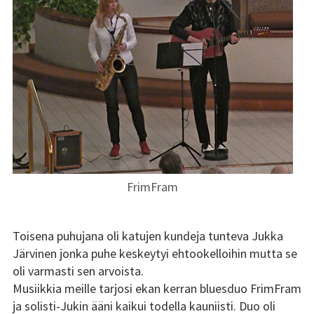
Kundi ja Friidu 2015
Kundi ja Friidu 2016
Kundi ja Friidu 2017
Kundi ja Friidu 2018
Stadin Slangi tv
FrimFram
Lafka
Yhteystiedot
Toisena puhujana oli katujen kundeja tunteva Jukka
Järvinen jonka puhe keskeytyi ehtookelloihin mutta se
oli varmasti sen arvoista.
Musiikkia meille tarjosi ekan kerran bluesduo FrimFram
ja solisti-Jukin ääni kaikui todella kauniisti. Duo oli