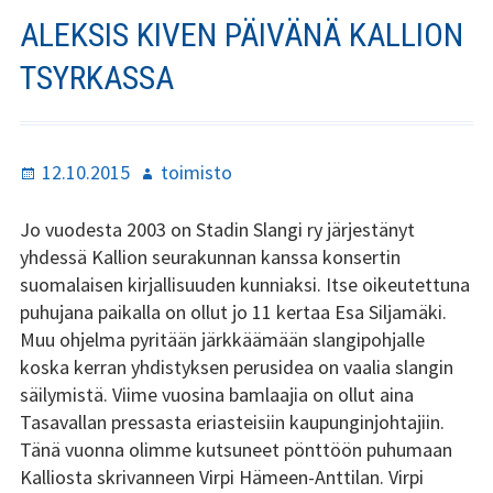
Stadin Slangi ry:n säännöt
ALEKSIS KIVEN PÄIVÄNÄ KALLION
Hallitus
TSYRKASSA
Jäsenyys
Historia
Julkaistu
Kirjoittaja
12.10.2015
toimisto
Toiminta
Jo vuodesta 2003 on Stadin Slangi ry järjestänyt
yhdessä Kallion seurakunnan kanssa konsertin
Tsilari
suomalaisen kirjallisuuden kunniaksi. Itse oikeutettuna
puhujana paikalla on ollut jo 11 kertaa Esa Siljamäki.
Mediakortti
Muu ohjelma pyritään järkkäämään slangipohjalle
koska kerran yhdistyksen perusidea on vaalia slangin
Tsilari 2021
säilymistä. Viime vuosina bamlaajia on ollut aina
Tasavallan pressasta eriasteisiin kaupunginjohtajiin.
Tsilari 2020
Tänä vuonna olimme kutsuneet pönttöön puhumaan
Tsilari 2019
Kalliosta skrivanneen Virpi Hämeen-Anttilan. Virpi