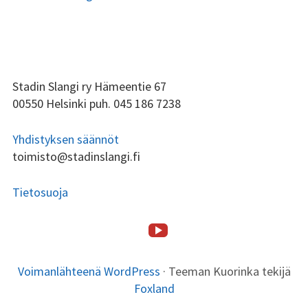
ALAPALKIN
Stadin Slangi ry Hämeentie 67
00550 Helsinki puh. 045 186 7238
SIVUPALKKI
Yhdistyksen säännöt
toimisto@stadinslangi.fi
Tietosuoja
Stadin
ALAPALKIN
SOMEVALIKKO
Etusivu
Stadin
Toiminta
Tsilari
Stadin
Lafka
Yhteystiedot
Slangi
SISÄLTÖ
Slangi
Friidut
tv
Voimanlähteenä WordPress
·
Teeman Kuorinka tekijä
ry
ja
Foxland
Stadin