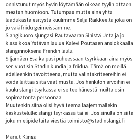
onnistunut myös hyvin löytämään oikean tyylin ottaen
mestan huomioon. Tutumpaa mutta aina yhtä
laadukasta esitystä kuulimme Selja Räikkeeltä joka on
jo vakifriidu geimeissämme.
Slangikuoro sjungasi Rautavaaran Sinistä Unta ja jo
klassikkoa Ystävän laulua Kalevi Poutasen ansiokkaalla
slanginnoksena Frendin laulu.
Siljamäen Esa kaipasi puheessaan tsyrkkaan aina myös
sen vuotisia Stadin kundia ja friidua. Tämä on meillä
edelleenkin tavoitteena, mutta valintakriteereihin ei
voida laittaa siitä vaatimusta. Jos henkilön arvoihin ei
kuulu slangi tsyrkassa ei se tee hänestä muilta osin
sopimatonta persoonaa.
Muutenkin siinä olisi hyvä teema laajemmallekin
keskustelulle: slangi tsyrkassa tai ei. Jos sinulla on siitä
joku mielipide laita viestiä toimisto@stadinslangi.fi
Marjut Klinga