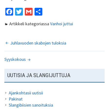
Fa
T
G
S
ce
wi
m
h
Artikkeli kategoriassa
Vanhoi juttui
b
tt
ai
ar
o
er
l
e
o
ARTIKKELIEN
Juhlavuoden skabojen tuloksia
k
SELAUS
Syyskokous
SIVUPALKKI
UUTISIA JA SLANGIJUTTUJA
Ajankohtasii uutisii
Pakinat
Slangibiisien sanoituksia