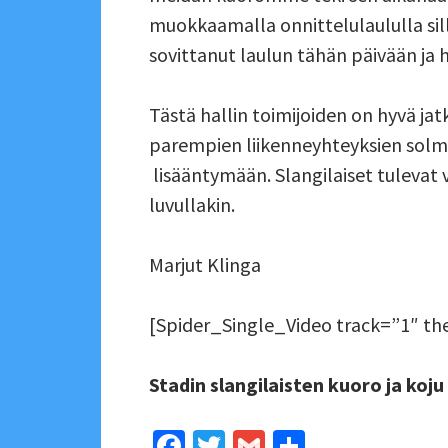
muokkaamalla onnittelulaululla sillo
sovittanut laulun tähän päivään ja hi
Tästä hallin toimijoiden on hyvä ja
parempien liikenneyhteyksien solmu
lisääntymään. Slangilaiset tulevat
luvullakin.
Marjut Klinga
[Spider_Single_Video track=”1″ th
Stadin slangilaisten kuoro ja koj
Fa
T
G
S