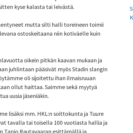
itten kyse kalasta tai leivästä.
S
K
entyneet mutta silti halli toreineen toimii
levana ostoskeitaana niin kotiväelle kuin
uhlavuotta oikein pitkän kaavan mukaan ja
an juhlintaan pääsivät myös Stadin slangin
ytämme oli sijoitettu ihan ilmaisruuan
nakaan ollut haittaa. Saimme sekä myytyä
ua uusia jäseniäkin.
e lisäksi mm. HKL:n soittokunta ja Tuure
vat tavalla tai toisella 100 vuotiasta hallia ja
 Tapio Rautavaaran esittämällä ja