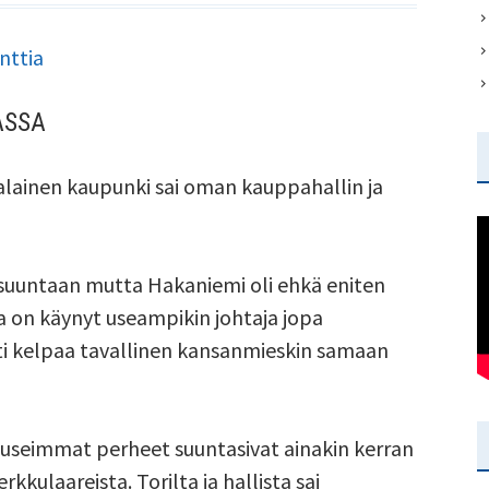
artikkeliin
nttia
Hakaniemen
ASSA
hallin
100v
lainen kaupunki sai oman kauppahallin ja
juhlien
jatkot
mansuuntaan mutta Hakaniemi oli ehkä eniten
la on käynyt useampikin johtaja jopa
lti kelpaa tavallinen kansanmieskin samaan
 useimmat perheet suuntasivat ainakin kerran
rkkulaareista. Torilta ja hallista sai