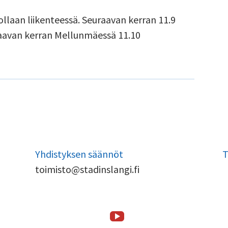
 ollaan liikenteessä. Seuraavan kerran 11.9
raavan kerran Mellunmäessä 11.10
Yhdistyksen säännöt
T
toimisto@stadinslangi.fi
Stadin
Etusivu
Stadin
Toiminta
Tsilari
Stadin
Lafka
Yhteystiedot