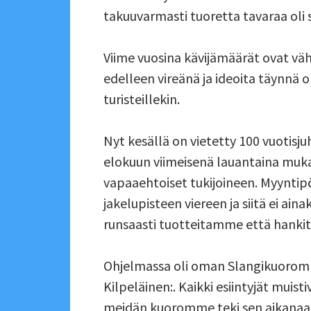
takuuvarmasti tuoretta tavaraa oli s
Viime vuosina kävijämäärät ovat väh
edelleen vireänä ja ideoita täynnä o
turisteillekin.
Nyt kesällä on vietetty 100 vuotisj
elokuun viimeisenä lauantaina muka
vapaaehtoiset tukijoineen. Myyntipö
jakelupisteen viereen ja siitä ei ai
runsaasti tuotteitamme että hankitt
Ohjelmassa oli oman Slangikuoromm
Kilpeläinen:. Kaikki esiintyjät muisti
meidän kuoromme teki sen aikanaan