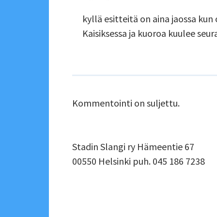
kyllä esitteitä on aina jaossa kun
Kaisiksessa ja kuoroa kuulee seu
Kommentointi on suljettu.
ALAPALKIN
Stadin Slangi ry Hämeentie 67
00550 Helsinki puh. 045 186 7238
SIVUPALKKI
ALAPALKIN
SOMEVALIKKO