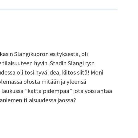
tykkäsin Slangikuoron esityksestä, oli
tilaisuuteen hyvin. Stadin Slangi ry:n
ssa oli tosi hyvä idea, kiitos siitä! Moni
olemassa olosta mitään ja yleensä
llä laukussa ”kättä pidempää” jota voisi antaa
saniemen tilaisuudessa jaossa?