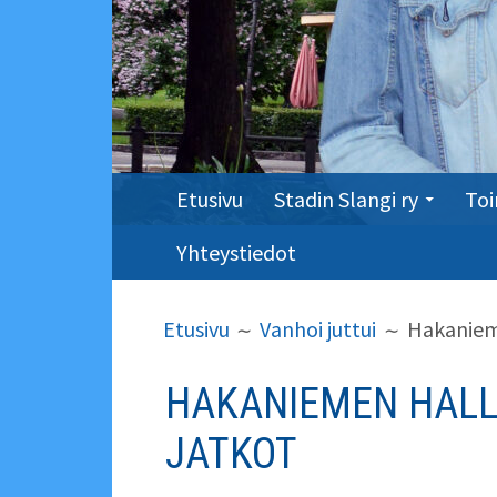
ENSISIJAINEN
Etusivu
Stadin Slangi ry
Toi
VALIKKO
Yhteystiedot
MURUPOLKU
Etusivu
Vanhoi juttui
Hakanieme
HAKANIEMEN HALLI
JATKOT