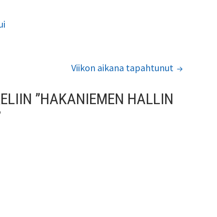
ui
Viikon aikana tapahtunut
LIIN ”
HAKANIEMEN HALLIN
”