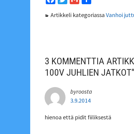
ce
wi
m
h
Artikkeli kategoriassa
Vanhoi jutt
b
tt
ai
ar
o
er
l
e
o
ARTIKKELIEN
k
SELAUS
3 KOMMENTTIA ARTIKKE
100V JUHLIEN JATKOT
byroosta
3.9.2014
hienoa että pidit fiiliksestä