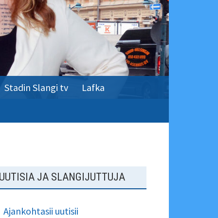
Stadin Slangi tv
Lafka
SIVUPALKKI
UUTISIA JA SLANGIJUTTUJA
Ajankohtasii uutisii