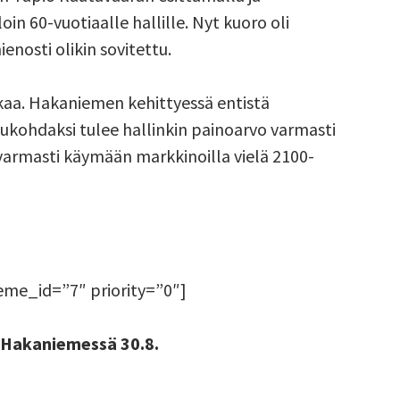
in 60-vuotiaalle hallille. Nyt kuoro oli
enosti olikin sovitettu.
tkaa. Hakaniemen kehittyessä entistä
kohdaksi tulee hallinkin painoarvo varmasti
 varmasti käymään markkinoilla vielä 2100-
eme_id=”7″ priority=”0″]
u Hakaniemessä 30.8.