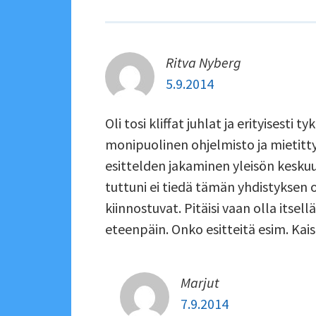
Ritva Nyberg
5.9.2014
Oli tosi kliffat juhlat ja erityisesti 
monipuolinen ohjelmisto ja mietitty 
esittelden jakaminen yleisön keskuude
tuttuni ei tiedä tämän yhdistyksen 
kiinnostuvat. Pitäisi vaan olla itse
eteenpäin. Onko esitteitä esim. Kai
Marjut
7.9.2014