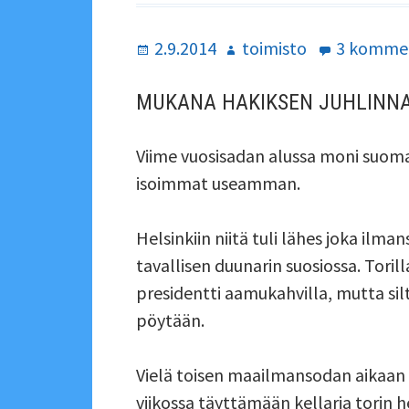
Julkaistu
Kirjoittaja
2.9.2014
toimisto
3 komme
MUKANA HAKIKSEN JUHLINN
Viime vuosisadan alussa moni suoma
isoimmat useamman.
Helsinkiin niitä tuli lähes joka il
tavallisen duunarin suosiossa. Toril
presidentti aamukahvilla, mutta si
pöytään.
Vielä toisen maailmansodan aikaan
viikossa täyttämään kellaria torin he