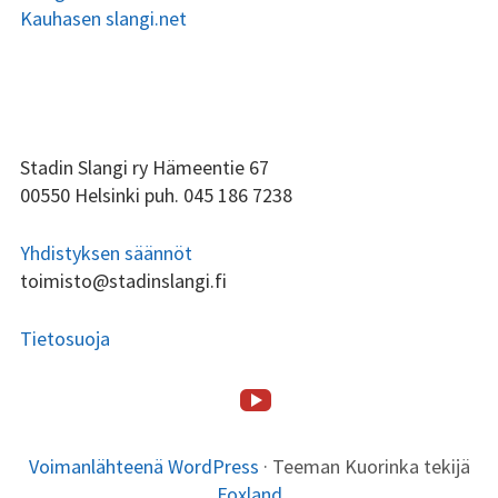
Kauhasen slangi.net
ALAPALKIN
Stadin Slangi ry Hämeentie 67
00550 Helsinki puh. 045 186 7238
SIVUPALKKI
Yhdistyksen säännöt
toimisto@stadinslangi.fi
Tietosuoja
Stadin
ALAPALKIN
SOMEVALIKKO
Etusivu
Stadin
Toiminta
Tsilari
Stadin
Lafka
Yhteystiedot
Slangi
SISÄLTÖ
Slangi
Friidut
tv
Voimanlähteenä WordPress
·
Teeman Kuorinka tekijä
ry
ja
Foxland