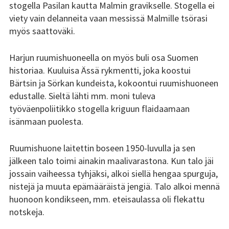
stogella Pasilan kautta Malmin gravikselle. Stogella ei
viety vain delanneita vaan messissä Malmille tsörasi
Kundi ja Friidu 2015
myös saattoväki.
Kundi ja Friidu 2016
Harjun ruumishuoneella on myös buli osa Suomen
Kundi ja Friidu 2017
historiaa. Kuuluisa Ässä rykmentti, joka koostui
Bärtsin ja Sörkan kundeista, kokoontui ruumishuoneen
Kundi ja Friidu 2018
edustalle. Sieltä lähti mm. moni tuleva
työväenpoliitikko stogella kriguun flaidaamaan
Stadin Slangi tv
isänmaan puolesta.
Lafka
Ruumishuone laitettin boseen 1950-luvulla ja sen
jälkeen talo toimi ainakin maalivarastona. Kun talo jäi
Yhteystiedot
jossain vaiheessa tyhjäksi, alkoi siellä hengaa spurguja,
nistejä ja muuta epämääräistä jengiä. Talo alkoi mennä
huonoon kondikseen, mm. eteisaulassa oli flekattu
notskeja.