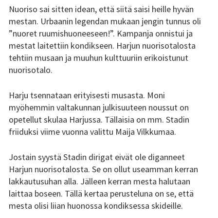
Nuoriso sai sitten idean, että siitä saisi heille hyvän
mestan. Urbaanin legendan mukaan jengin tunnus oli
”nuoret ruumishuoneeseen!”. Kampanja onnistui ja
mestat laitettiin kondikseen. Harjun nuorisotalosta
tehtiin musaan ja muuhun kulttuuriin erikoistunut
nuorisotalo.
Harju tsennataan erityisesti musasta. Moni
myöhemmin valtakunnan julkisuuteen noussut on
opetellut skulaa Harjussa. Tällaisia on mm. Stadin
friiduksi viime vuonna valittu Maija Vilkkumaa.
Jostain syystä Stadin dirigat eivät ole diganneet
Harjun nuorisotalosta. Se on ollut useamman kerran
lakkautusuhan alla. Jälleen kerran mesta halutaan
laittaa boseen. Tällä kertaa perusteluna on se, että
mesta olisi liian huonossa kondiksessa skideille.