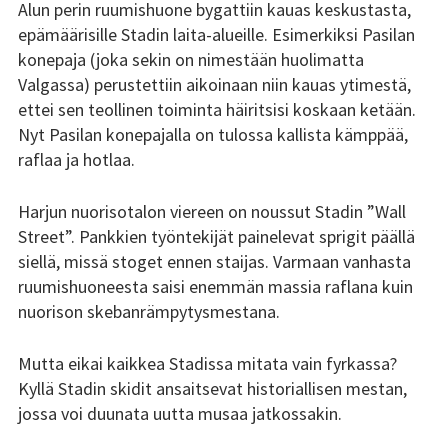
Alun perin ruumishuone bygattiin kauas keskustasta,
epämäärisille Stadin laita-alueille. Esimerkiksi Pasilan
konepaja (joka sekin on nimestään huolimatta
Valgassa) perustettiin aikoinaan niin kauas ytimestä,
ettei sen teollinen toiminta häiritsisi koskaan ketään.
Nyt Pasilan konepajalla on tulossa kallista kämppää,
raflaa ja hotlaa.
Harjun nuorisotalon viereen on noussut Stadin ”Wall
Street”. Pankkien työntekijät painelevat sprigit päällä
siellä, missä stoget ennen staijas. Varmaan vanhasta
ruumishuoneesta saisi enemmän massia raflana kuin
nuorison skebanrämpytysmestana.
Mutta eikai kaikkea Stadissa mitata vain fyrkassa?
Kyllä Stadin skidit ansaitsevat historiallisen mestan,
jossa voi duunata uutta musaa jatkossakin.