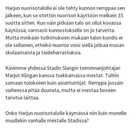
Harjun nuorisotalolle ei ole tehty kunnon remppaa sen
jälkeen, kun se otettiin nuorison käyttöön melkein 35
vuotta sitten. Kun näin pitkään talo on ollut kovassa
käytössä, varmasti kunnostukselle on jo tarvetta.
Mutta minkään tutkimuksien mukaan talon kondis ei
ole sellainen, etteikö nuoriso voisi siellä jatkaa musan
skulaamaista ja taideharrastuksia.
Kävimme yhdessä Stadin Slangin toiminnanjohtajan
Marjut Klingan kanssa tsekkamassa mestat. Tultiin
samaan tulokseen kuin asiantuntijat. Remppa jossain
vaiheessa pitää duunata, mutta ei mestaa boseen
tarvitse laittaa.
Onko Harjun nuorisotalolle käymässä niin kuin monelle
muullekin vanhalle mestalle Stadissa?