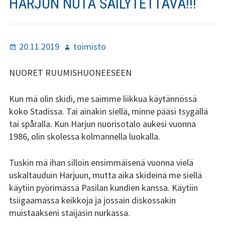
HARJUN NUTA SÄILYTETTÄVÄ!!!
Stadin Slangi ry:n säännöt
Hallitus
Julkaistu
Kirjoittaja
20.11.2019
toimisto
Jäsenyys
NUORET RUUMISHUONEESEEN
Historia
Kun mä olin skidi, me saimme liikkua käytännössä
Toiminta
koko Stadissa. Tai ainakin siellä, minne pääsi tsygällä
Tsilari
tai spåralla. Kun Harjun nuorisotalo aukesi vuonna
1986, olin skolessa kolmannella luokalla.
Mediakortti
Tuskin mä ihan silloin ensimmäisenä vuonna vielä
Tsilari 2021
uskaltauduin Harjuun, mutta aika skideinä me siellä
käytiin pyörimässä Pasilan kundien kanssa. Käytiin
Tsilari 2020
tsiigaamassa keikkoja ja jossain diskossakin
muistaakseni staijasin nurkassa.
Tsilari 2019