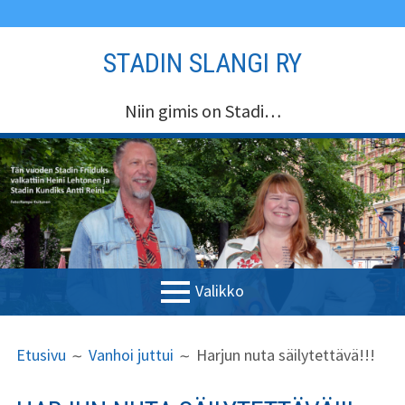
Siirry
STADIN SLANGI RY
sisältöön
Niin gimis on Stadi…
Valikko
ENSISIJAINEN
MURUPOLKU
Etusivu
Etusivu
Vanhoi juttui
Harjun nuta säilytettävä!!!
VALIKKO
Stadin Slangi ry