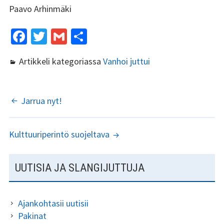
Paavo Arhinmäki
Fa
T
G
S
ce
wi
m
h
Artikkeli kategoriassa
Vanhoi juttui
b
tt
ai
ar
o
er
l
e
o
ARTIKKELIEN
Jarrua nyt!
k
SELAUS
Kulttuuriperintö suojeltava
SIVUPALKKI
UUTISIA JA SLANGIJUTTUJA
Ajankohtasii uutisii
Pakinat