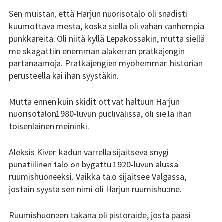
Sen muistan, että Harjun nuorisotalo oli snadisti
Tsilari 2018
kuumottava mesta, koska siellä oli vähän vanhempia
Tsilari 2017
punkkareita. Oli niitä kyllä Lepakossakin, mutta siellä
me skagattiin enemmän alakerran prätkäjengin
Tsilari 2016
partanaamoja. Prätkäjengien myöhemmän historian
perusteella kai ihan syystäkin.
Tsilari 2015
Mutta ennen kuin skidit ottivat haltuun Harjun
Tsilari 2014
nuorisotalon1980-luvun puolivälissä, oli siellä ihan
toisenlainen meininki.
Tsilari 2013
Tsilari 2012
Aleksis Kiven kadun varrella sijaitseva snygi
punatiilinen talo on bygattu 1920-luvun alussa
Stadin Friidut ja Stadin
ruumishuoneeksi. Vaikka talo sijaitsee Valgassa,
Kundit
jostain syystä sen nimi oli Harjun ruumishuone.
Stadin Friidut ja Stadin
Ruumishuoneen takana oli pistoraide, josta pääsi
Kundit