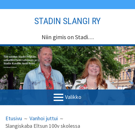
Siirry
STADIN SLANGI RY
sisältöön
Niin gimis on Stadi…
Valikko
ENSISIJAINEN
MURUPOLKU
Etusivu
Etusivu
Vanhoi juttui
VALIKKO
Slangiskaba Eltsun 100v skolessa
Stadin Slangi ry