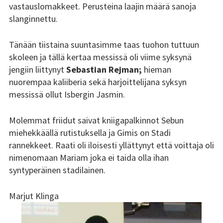
vastauslomakkeet. Perusteina laajin määrä sanoja
Tsilari 2018
slanginnettu.
Tsilari 2017
Tänään tiistaina suuntasimme taas tuohon tuttuun
skoleen ja tällä kertaa messissä oli viime syksynä
Tsilari 2016
jengiin liittynyt
Sebastian Rejman;
hieman
nuorempaa kaliiberia sekä harjoittelijana syksyn
Tsilari 2015
messissä ollut Isbergin Jasmin.
Tsilari 2014
Molemmat friidut saivat kniigapalkinnot Sebun
Tsilari 2013
miehekkäällä rutistuksella ja Gimis on Stadi
rannekkeet. Raati oli iloisesti yllättynyt että voittaja oli
Tsilari 2012
nimenomaan Mariam joka ei taida olla ihan
syntyperäinen stadilainen.
Stadin Friidut ja Stadin
Kundit
Marjut Klinga
Stadin Friidut ja Stadin
Kundit