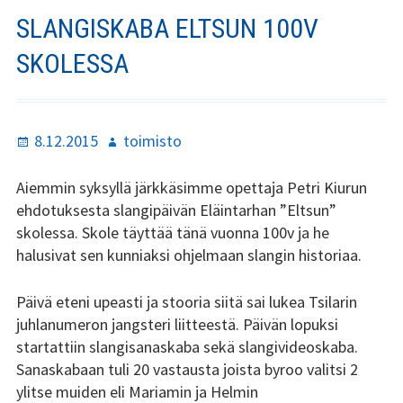
Stadin Slangi ry:n säännöt
SLANGISKABA ELTSUN 100V
Hallitus
SKOLESSA
Jäsenyys
Historia
Julkaistu
Kirjoittaja
8.12.2015
toimisto
Toiminta
Aiemmin syksyllä järkkäsimme opettaja Petri Kiurun
ehdotuksesta slangipäivän Eläintarhan ”Eltsun”
Tsilari
skolessa. Skole täyttää tänä vuonna 100v ja he
halusivat sen kunniaksi ohjelmaan slangin historiaa.
Mediakortti
Päivä eteni upeasti ja stooria siitä sai lukea Tsilarin
Tsilari 2021
juhlanumeron jangsteri liitteestä. Päivän lopuksi
Tsilari 2020
startattiin slangisanaskaba sekä slangivideoskaba.
Sanaskabaan tuli 20 vastausta joista byroo valitsi 2
Tsilari 2019
ylitse muiden eli Mariamin ja Helmin