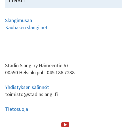
LINKIT
Slangimusaa
Kauhasen slangi.net
ALAPALKIN
Stadin Slangi ry Hämeentie 67
00550 Helsinki puh. 045 186 7238
SIVUPALKKI
Yhdistyksen säännöt
toimisto@stadinslangi.fi
Tietosuoja
Stadin
ALAPALKIN
SOMEVALIKKO