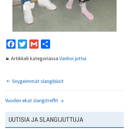
Fa
T
G
S
ce
wi
m
h
Artikkeli kategoriassa
Vanhoi juttui
b
tt
ai
ar
o
er
l
e
o
ARTIKKELIEN
Snygeimmät slangibiisit
k
SELAUS
Vuoden ekat slangitreffit
SIVUPALKKI
UUTISIA JA SLANGIJUTTUJA