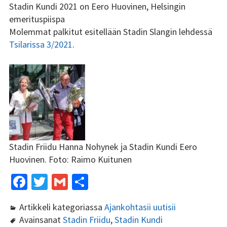
Stadin Kundi 2021 on Eero Huovinen, Helsingin
Tsilari 2018
emerituspiispa
Molemmat palkitut esitellään Stadin Slangin lehdessä
Tsilari 2017
Tsilarissa 3/2021
.
Tsilari 2016
Tsilari 2015
Tsilari 2014
Tsilari 2013
Stadin Friidu Hanna Nohynek ja Stadin Kundi Eero
Tsilari 2012
Huovinen. Foto: Raimo Kuitunen
Stadin Friidut ja Stadin
Fa
T
G
S
Kundit
ce
wi
m
h
Artikkeli kategoriassa
Ajankohtasii uutisii
b
tt
ai
ar
Stadin Friidut ja Stadin
Avainsanat
Stadin Friidu
,
Stadin Kundi
Kundit