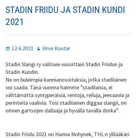
Stadin Slangi ry:n säännöt
STADIN FRIIDU JA STADIN KUNDI
Hallitus
2021
Jäsenyys
Historia
Julkaistu
Kirjoittaja
12.6.2021
Virve Kuutar
Toiminta
Stadin Slangi ry valitsee vuosittain Stadin Friidun ja
Stadin Kundin.
Tsilari
Ne on buleimpia kunnianosoituksia, jotka stadilainen
voi saada. Tänä vuonna haimme ”stadilaisia, ei
Mediakortti
välttämättä syntyperäisiä, rentoja, reiluja, jeesaavia ja
perinteitä vaalivia. Tosi stadilainen diggaa slangii, on
Tsilari 2021
omien gartsojen dallaaja ja hyvällä tavalla dorka”.
Tsilari 2020
Tsilari 2019
Stadin Friidu 2021 on Hanna Nohynek, THL:n ylilääkäri