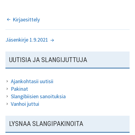
o
er
l
e
o
Kundi ja Friidu 2015
k
ARTIKKELIEN
Kirjaesittely
Kundi ja Friidu 2016
SELAUS
Jäsenkirje 1.9.2021
Kundi ja Friidu 2017
Kundi ja Friidu 2018
SIVUPALKKI
UUTISIA JA SLANGIJUTTUJA
Stadin Slangi tv
Ajankohtasii uutisii
Lafka
Pakinat
Slangibiisien sanoituksia
Yhteystiedot
Vanhoi juttui
LYSNAA SLANGIPAKINOITA