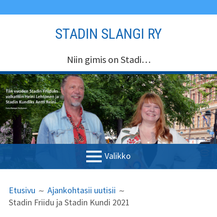
Siirry
STADIN SLANGI RY
sisältöön
Niin gimis on Stadi…
Valikko
ENSISIJAINEN
MURUPOLKU
Etusivu
Etusivu
Ajankohtasii uutisii
VALIKKO
Stadin Friidu ja Stadin Kundi 2021
Stadin Slangi ry