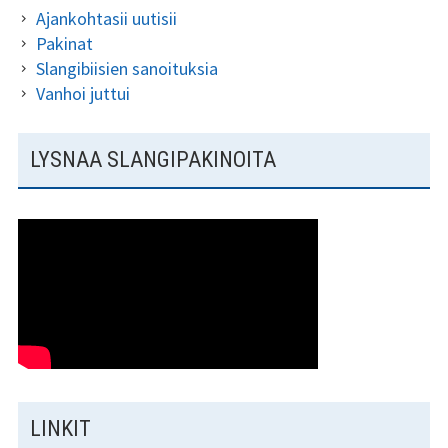
Ajankohtasii uutisii
Pakinat
Kundi ja Friidu 2015
Slangibiisien sanoituksia
Kundi ja Friidu 2016
Vanhoi juttui
Kundi ja Friidu 2017
LYSNAA SLANGIPAKINOITA
Kundi ja Friidu 2018
Stadin Slangi tv
Lafka
Yhteystiedot
LINKIT