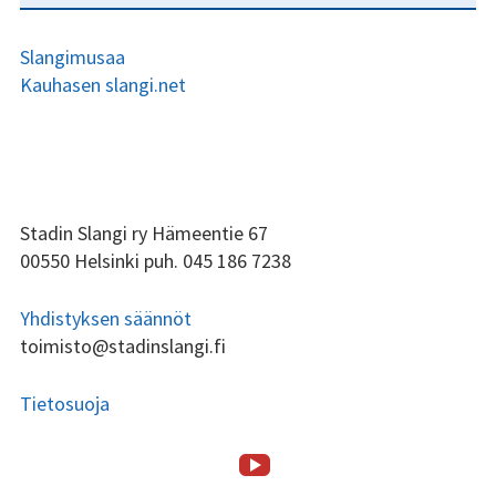
Slangimusaa
Kauhasen slangi.net
ALAPALKIN
Stadin Slangi ry Hämeentie 67
00550 Helsinki puh. 045 186 7238
SIVUPALKKI
Yhdistyksen säännöt
toimisto@stadinslangi.fi
Tietosuoja
Stadin
ALAPALKIN
SOMEVALIKKO
Etusivu
Stadin
Toiminta
Tsilari
Stadin
Lafka
Yhteystiedot
Slangi