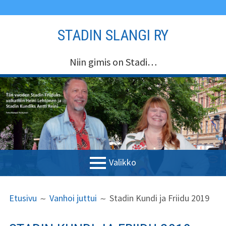
Siirry
STADIN SLANGI RY
sisältöön
Niin gimis on Stadi…
Valikko
ENSISIJAINEN
MURUPOLKU
Etusivu
Etusivu
Vanhoi juttui
Stadin Kundi ja Friidu 2019
VALIKKO
Stadin Slangi ry