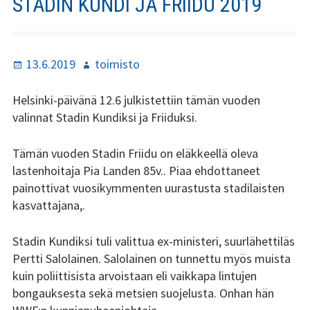
STADIN KUNDI JA FRIIDU 2019
Stadin Slangi ry:n säännöt
Hallitus
Julkaistu
Kirjoittaja
13.6.2019
toimisto
Jäsenyys
Helsinki-päivänä 12.6 julkistettiin tämän vuoden
Historia
valinnat Stadin Kundiksi ja Friiduksi.
Toiminta
Tämän vuoden Stadin Friidu on eläkkeellä oleva
Tsilari
lastenhoitaja Pia Landen 85v.. Piaa ehdottaneet
painottivat vuosikymmenten uurastusta stadilaisten
Mediakortti
kasvattajana,.
Tsilari 2021
Stadin Kundiksi tuli valittua ex-ministeri, suurlähettiläs
Pertti Salolainen. Salolainen on tunnettu myös muista
Tsilari 2020
kuin poliittisista arvoistaan eli vaikkapa lintujen
bongauksesta sekä metsien suojelusta. Onhan hän
Tsilari 2019