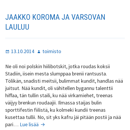
o
er
l
e
o
JAAKKO KOROMA JA VARSOVAN
k
LAULUU
Julkaistu
Kirjoittaja
13.10.2014
toimisto
Ne oli noi polskin hiilibotskit, jotka roudas koksii
Stadiin, iisein mesta slumppaa brenii rantsusta.
Tölikän, snadisti meitsii, bulimmat kundit, handlas nää
juitsut. Nää kundit, oli vähitellen bygannu talenttii
hiffaa, tän tullin staili, ku nää virkamiehet, treenas
väijyy brenkun roudaajii. Ilmassa staijas bulin
sporttifestin fiilistä, ku kolmeki kundii treenas
kusettaa tullii. No, sit yks kafru jäi pitään postii ja nää
Jaakko
pari…
Lue lisää