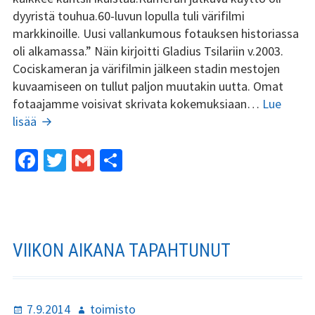
dyyristä touhua.60-luvun lopulla tuli värifilmi
markkinoille. Uusi vallankumous fotauksen historiassa
oli alkamassa.” Näin kirjoitti Gladius Tsilariin v.2003.
Cociskameran ja värifilmin jälkeen stadin mestojen
kuvaamiseen on tullut paljon muutakin uutta. Omat
fotaajamme voisivat skrivata kokemuksiaan…
Lue
Valokuvaajat
lisää
haloo,
Fa
T
G
S
ce
wi
m
h
b
tt
ai
ar
o
er
l
e
o
VIIKON AIKANA TAPAHTUNUT
k
Julkaistu
Kirjoittaja
7.9.2014
toimisto