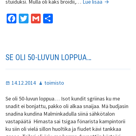
Slangia
stuiduksi. Mulla oli kaks broidii,…
Lue lisää
Tsilari 2018
stikkaillen
Fa
T
G
S
Tsilari 2017
ce
wi
m
h
b
tt
ai
ar
Tsilari 2016
o
er
l
e
Tsilari 2015
o
SE OLI 50-LUVUN LOPPUA…
Tsilari 2014
k
Tsilari 2013
Julkaistu
Kirjoittaja
14.12.2014
toimisto
Tsilari 2012
Se oli 50-luvun loppua… Isot kundit sgriinas ku me
snadit ei bonjattu, pakko oli alkaa snaijaa. Mä budjasin
Stadin Friidut ja Stadin
snadina kundina Malminkadulla siinä sähkötalon
Kundit
vastapäätä Himasta sai tsigaa fönarista kampintorii
Stadin Friidut ja Stadin
ku siin oli vielä sillon huoltika ja fiudet kävi tankkaa
Kundit