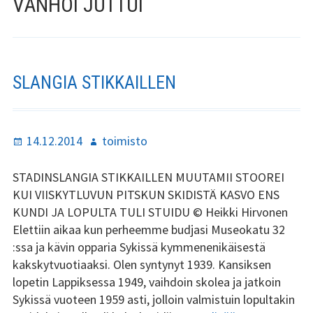
VANHOI JUTTUI
Stadin Slangi ry:n säännöt
Hallitus
Jäsenyys
SLANGIA STIKKAILLEN
Historia
Toiminta
Julkaistu
Kirjoittaja
14.12.2014
toimisto
Tsilari
STADINSLANGIA STIKKAILLEN MUUTAMII STOOREI
KUI VIISKYTLUVUN PITSKUN SKIDISTÄ KASVO ENS
Mediakortti
KUNDI JA LOPULTA TULI STUIDU © Heikki Hirvonen
Elettiin aikaa kun perheemme budjasi Museokatu 32
Tsilari 2021
:ssa ja kävin opparia Sykissä kymmenenikäisestä
kakskytvuotiaaksi. Olen syntynyt 1939. Kansiksen
Tsilari 2020
lopetin Lappiksessa 1949, vaihdoin skolea ja jatkoin
Sykissä vuoteen 1959 asti, jolloin valmistuin lopultakin
Tsilari 2019