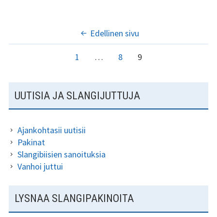
b
tt
ai
ar
o
er
l
e
ARTIKKELIEN
Edellinen sivu
o
SIVUTUS
k
Sivu
Sivu
Sivu
1
…
8
9
SIVUPALKKI
UUTISIA JA SLANGIJUTTUJA
Ajankohtasii uutisii
Pakinat
Slangibiisien sanoituksia
Vanhoi juttui
LYSNAA SLANGIPAKINOITA