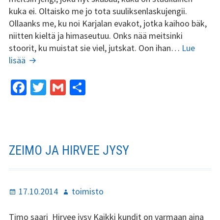
kuka ei. Oltaisko me jo tota suuliksenlaskujengii.
Ollaanks me, ku noi Karjalan evakot, jotka kaihoo bäk,
niitten kieltä ja himaseutuu. Onks nää meitsinki
stoorit, ku muistat sie viel, jutskat. Oon ihan…
Lue
Jaakko
lisää
Koroma
Fa
T
G
S
funtsii…
ce
wi
m
h
b
tt
ai
ar
o
er
l
e
o
ZEIMO JA HIRVEE JYSY
k
Julkaistu
Kirjoittaja
17.10.2014
toimisto
Timo saari Hirvee jysy Kaikki kundit on varmaan aina