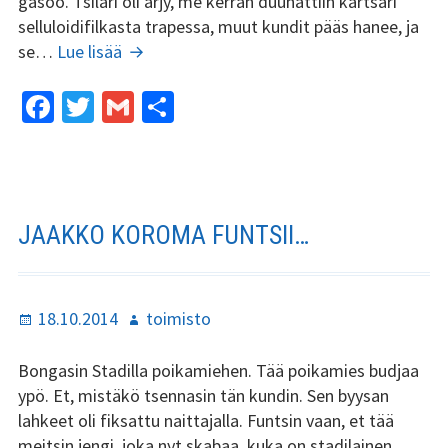
gasoo. Tsilari oli ärjy, me kerran duunattiin kärtsäri
selluloidifilkasta trapessa, muut kundit pääs hanee, ja
Kundi ja Friidu 2015
Se
se…
Lue lisää
oli
Kundi ja Friidu 2016
Fa
T
G
S
50-
luvun
ce
wi
m
h
Kundi ja Friidu 2017
loppua…
b
tt
ai
ar
Kundi ja Friidu 2018
o
er
l
e
o
Stadin Slangi tv
JAAKKO KOROMA FUNTSII…
k
Lafka
Julkaistu
Kirjoittaja
18.10.2014
toimisto
Yhteystiedot
Bongasin Stadilla poikamiehen. Tää poikamies budjaa
ypö. Et, mistäkö tsennasin tän kundin. Sen byysan
lahkeet oli fiksattu naittajalla. Funtsin vaan, et tää
meitsin jengi, joka nyt skabaa, kuka on stadilainen